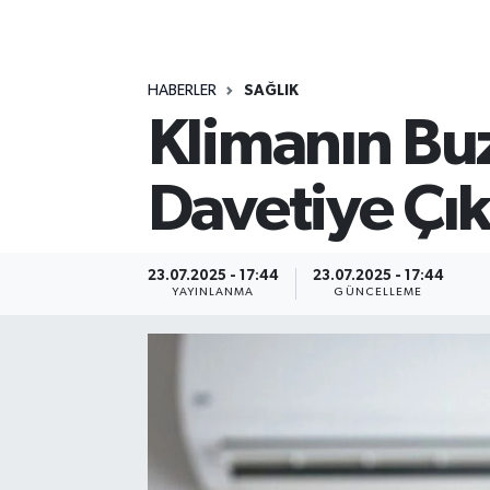
MAGAZİN
HABERLER
SAĞLIK
ÖZEL HABER
Klimanın Buz
RESMİ İLANLAR
Davetiye Çık
SAĞLIK
SİYASET
23.07.2025 - 17:44
23.07.2025 - 17:44
YAYINLANMA
GÜNCELLEME
SOSYAL YARDIMLAR
SPONSORLU YAZI
SPOR
TEKNOLOJİ