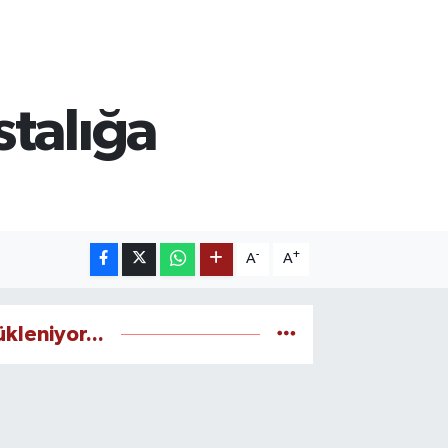
stalığa
-
+
A
A
ükleniyor...