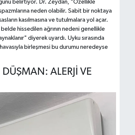
uğunu belirtiyor. Dr. Zeydan, "Özellikle
spazmlarına neden olabilir. Sabit bir noktaya
sların kasılmasına ve tutulmalara yol açar.
elde hissedilen ağrının nedeni genellikle
ynaklanır" diyerek uyardı. Uyku sırasında
k havasıyla birleşmesi bu durumu neredeyse
İ DÜŞMAN: ALERJİ VE