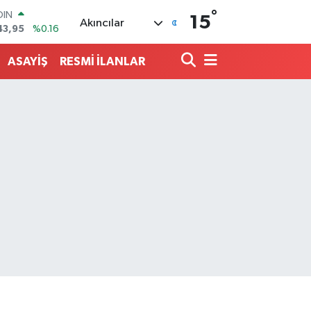
°
AR
15
Akıncılar
704
%0
O
406
%-0.08
ASAYİŞ
RESMİ İLANLAR
LİN
143
%0
 ALTIN
.87
%0.12
100
99
%70
OIN
43,95
%0.16