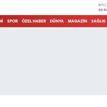
DOL
47,6
EUR
55,0
Mİ
SPOR
ÖZEL HABER
DÜNYA
MAGAZİN
SAĞLIK
STER
64,2
GRAM
6500
BİST
13.7
BITC
64.6