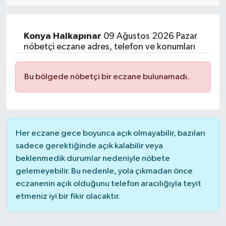
MAGAZİN
Konya
Halkapınar
09 Ağustos 2026 Pazar
ÖZEL HABER
nöbetçi eczane adres, telefon ve konumları
RESMİ İLANLAR
Bu bölgede nöbetçi bir eczane bulunamadı.
SAĞLIK
SİYASET
Her eczane gece boyunca açık olmayabilir, bazıları
sadece gerektiğinde açık kalabilir veya
SOSYAL YARDIMLAR
beklenmedik durumlar nedeniyle nöbete
gelemeyebilir. Bu nedenle, yola çıkmadan önce
SPONSORLU YAZI
eczanenin açık olduğunu telefon aracılığıyla teyit
etmeniz iyi bir fikir olacaktır.
SPOR
TEKNOLOJİ