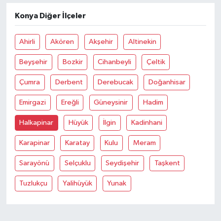
Konya Diğer İlçeler
YAŞAM
Ahirli
Akören
Akşehir
Altinekin
Beyşehir
Bozkir
Cihanbeyli
Çeltik
Çumra
Derbent
Derebucak
Doğanhisar
Emirgazi
Ereğli
Güneysinir
Hadim
Halkapinar
Hüyük
İlgin
Kadinhani
Karapinar
Karatay
Kulu
Meram
Sarayönü
Selçuklu
Seydişehir
Taşkent
Tuzlukçu
Yalihüyük
Yunak