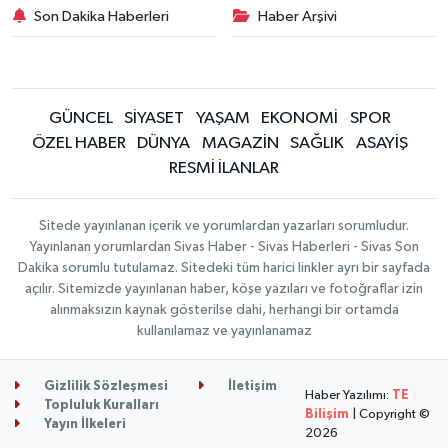
Son Dakika Haberleri
Haber Arşivi
GÜNCEL
SİYASET
YAŞAM
EKONOMİ
SPOR
ÖZEL HABER
DÜNYA
MAGAZİN
SAĞLIK
ASAYİŞ
RESMİ İLANLAR
Sitede yayınlanan içerik ve yorumlardan yazarları sorumludur.
Yayınlanan yorumlardan Sivas Haber - Sivas Haberleri - Sivas Son
Dakika sorumlu tutulamaz. Sitedeki tüm harici linkler ayrı bir sayfada
açılır. Sitemizde yayınlanan haber, köşe yazıları ve fotoğraflar izin
alınmaksızın kaynak gösterilse dahi, herhangi bir ortamda
kullanılamaz ve yayınlanamaz
Gizlilik Sözleşmesi
İletişim
Haber Yazılımı:
TE
Topluluk Kuralları
Bilişim
| Copyright ©
Yayın İlkeleri
2026