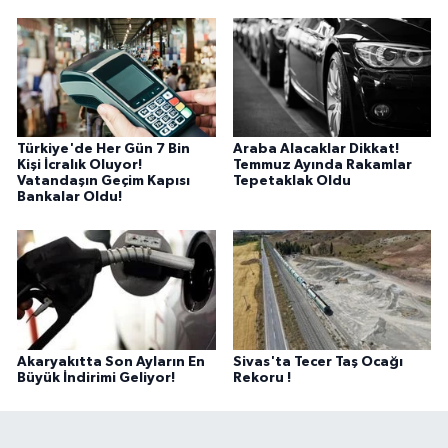
Türkiye'de Her Gün 7 Bin
Araba Alacaklar Dikkat!
Kişi İcralık Oluyor!
Temmuz Ayında Rakamlar
Vatandaşın Geçim Kapısı
Tepetaklak Oldu
Bankalar Oldu!
Akaryakıtta Son Ayların En
Sivas'ta Tecer Taş Ocağı
Büyük İndirimi Geliyor!
Rekoru !