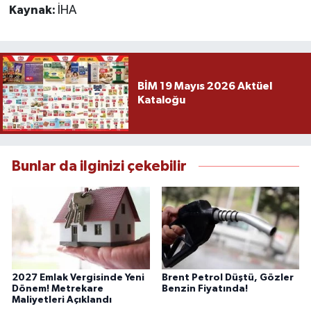
Kaynak:
İHA
BİM 19 Mayıs 2026 Aktüel
Kataloğu
Bunlar da ilginizi çekebilir
2027 Emlak Vergisinde Yeni
Brent Petrol Düştü, Gözler
Dönem! Metrekare
Benzin Fiyatında!
Maliyetleri Açıklandı