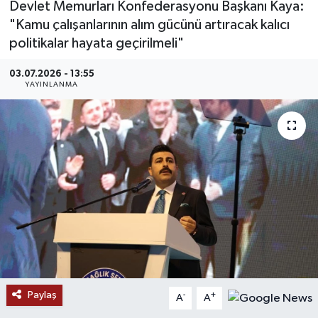
Devlet Memurları Konfederasyonu Başkanı Kaya:
"Kamu çalışanlarının alım gücünü artıracak kalıcı
MAGAZİN
politikalar hayata geçirilmeli"
ÖZEL HABER
03.07.2026 - 13:55
YAYINLANMA
RESMİ İLANLAR
SAĞLIK
SİYASET
SOSYAL YARDIMLAR
SPONSORLU YAZI
SPOR
Paylaş
-
+
A
A
TEKNOLOJİ