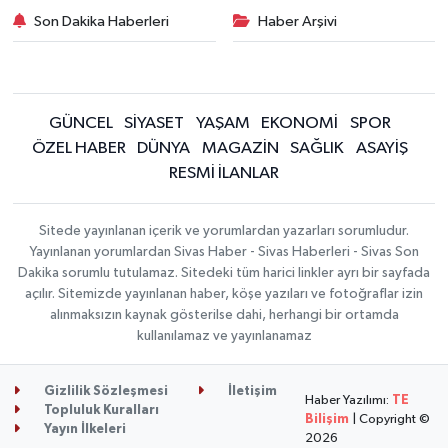
Son Dakika Haberleri
Haber Arşivi
GÜNCEL
SİYASET
YAŞAM
EKONOMİ
SPOR
ÖZEL HABER
DÜNYA
MAGAZİN
SAĞLIK
ASAYİŞ
RESMİ İLANLAR
Sitede yayınlanan içerik ve yorumlardan yazarları sorumludur.
Yayınlanan yorumlardan Sivas Haber - Sivas Haberleri - Sivas Son
Dakika sorumlu tutulamaz. Sitedeki tüm harici linkler ayrı bir sayfada
açılır. Sitemizde yayınlanan haber, köşe yazıları ve fotoğraflar izin
alınmaksızın kaynak gösterilse dahi, herhangi bir ortamda
kullanılamaz ve yayınlanamaz
Gizlilik Sözleşmesi
İletişim
Haber Yazılımı:
TE
Topluluk Kuralları
Bilişim
| Copyright ©
Yayın İlkeleri
2026