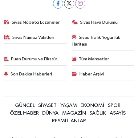
Sivas Nöbetçi Eczaneler
Sivas Hava Durumu
Sivas Namaz Vakitleri
Sivas Trafik Yoğunluk
Haritası
Puan Durumu ve Fikstür
Tüm Manşetler
Son Dakika Haberleri
Haber Arşivi
GÜNCEL
SİYASET
YAŞAM
EKONOMİ
SPOR
ÖZEL HABER
DÜNYA
MAGAZİN
SAĞLIK
ASAYİŞ
RESMİ İLANLAR