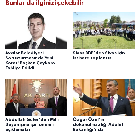
Bunlar da ilginizi çekebilir
Avcılar Belediyesi
Sivas BBP'den Sivas için
Soruşturmasında Yeni
istişare toplantısı
Karar! Başkan Çaykara
Tahliye Edildi
Abdullah Güler'den Milli
Özgür Özel'in
Dayanışma için önemli
dokunulmazlığı Adalet
açıklamalar
Bakanlığı'nda