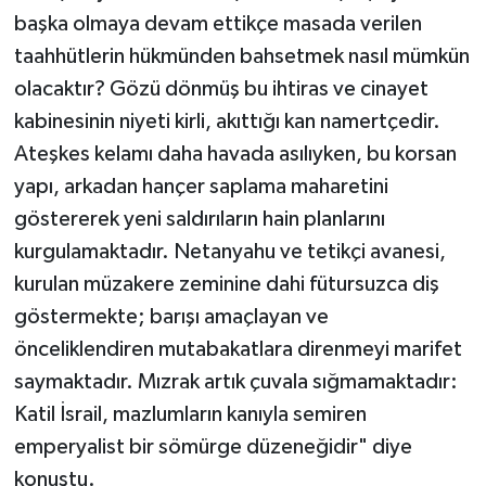
başka olmaya devam ettikçe masada verilen
taahhütlerin hükmünden bahsetmek nasıl mümkün
olacaktır? Gözü dönmüş bu ihtiras ve cinayet
kabinesinin niyeti kirli, akıttığı kan namertçedir.
Ateşkes kelamı daha havada asılıyken, bu korsan
yapı, arkadan hançer saplama maharetini
göstererek yeni saldırıların hain planlarını
kurgulamaktadır. Netanyahu ve tetikçi avanesi,
kurulan müzakere zeminine dahi fütursuzca diş
göstermekte; barışı amaçlayan ve
önceliklendiren mutabakatlara direnmeyi marifet
saymaktadır. Mızrak artık çuvala sığmamaktadır:
Katil İsrail, mazlumların kanıyla semiren
emperyalist bir sömürge düzeneğidir" diye
konuştu.