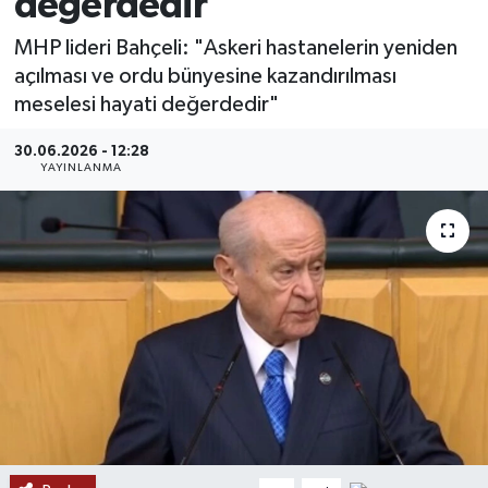
değerdedir
MAGAZİN
MHP lideri Bahçeli: "Askeri hastanelerin yeniden
açılması ve ordu bünyesine kazandırılması
ÖZEL HABER
meselesi hayati değerdedir"
RESMİ İLANLAR
30.06.2026 - 12:28
YAYINLANMA
SAĞLIK
SİYASET
SOSYAL YARDIMLAR
SPONSORLU YAZI
SPOR
TEKNOLOJİ