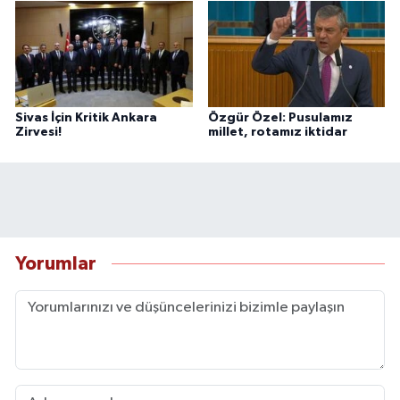
Sivas İçin Kritik Ankara
Özgür Özel: Pusulamız
Zirvesi!
millet, rotamız iktidar
Yorumlar