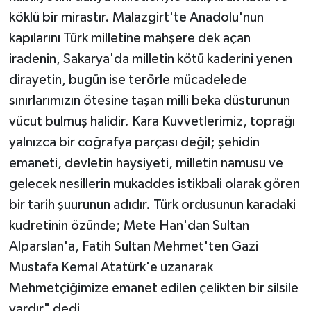
köklü bir mirastır. Malazgirt'te Anadolu'nun
kapılarını Türk milletine mahşere dek açan
iradenin, Sakarya'da milletin kötü kaderini yenen
dirayetin, bugün ise terörle mücadelede
sınırlarımızın ötesine taşan milli beka düsturunun
vücut bulmuş halidir. Kara Kuvvetlerimiz, toprağı
yalnızca bir coğrafya parçası değil; şehidin
emaneti, devletin haysiyeti, milletin namusu ve
gelecek nesillerin mukaddes istikbali olarak gören
bir tarih şuurunun adıdır. Türk ordusunun karadaki
kudretinin özünde; Mete Han'dan Sultan
Alparslan'a, Fatih Sultan Mehmet'ten Gazi
Mustafa Kemal Atatürk'e uzanarak
Mehmetçiğimize emanet edilen çelikten bir silsile
vardır" dedi.