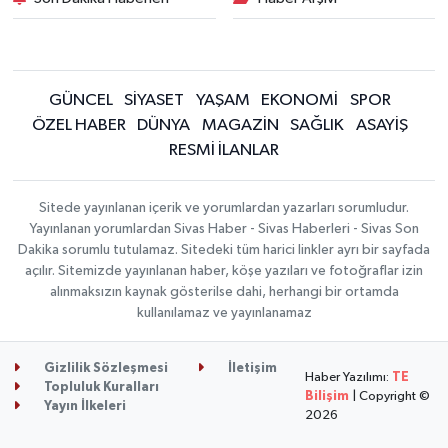
GÜNCEL
SİYASET
YAŞAM
EKONOMİ
SPOR
ÖZEL HABER
DÜNYA
MAGAZİN
SAĞLIK
ASAYİŞ
RESMİ İLANLAR
Sitede yayınlanan içerik ve yorumlardan yazarları sorumludur.
Yayınlanan yorumlardan Sivas Haber - Sivas Haberleri - Sivas Son
Dakika sorumlu tutulamaz. Sitedeki tüm harici linkler ayrı bir sayfada
açılır. Sitemizde yayınlanan haber, köşe yazıları ve fotoğraflar izin
alınmaksızın kaynak gösterilse dahi, herhangi bir ortamda
kullanılamaz ve yayınlanamaz
Gizlilik Sözleşmesi
İletişim
Haber Yazılımı:
TE
Topluluk Kuralları
Bilişim
| Copyright ©
Yayın İlkeleri
2026