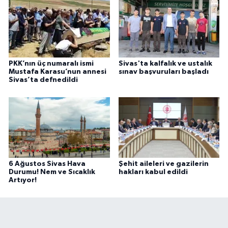
PKK’nın üç numaralı ismi
Sivas'ta kalfalık ve ustalık
Mustafa Karasu’nun annesi
sınav başvuruları başladı
Sivas’ta defnedildi
6 Ağustos Sivas Hava
Şehit aileleri ve gazilerin
Durumu! Nem ve Sıcaklık
hakları kabul edildi
Artıyor!