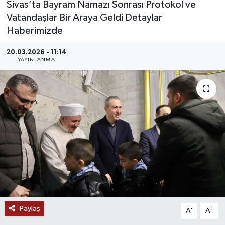
Sivas’ta Bayram Namazı Sonrası Protokol ve
Vatandaşlar Bir Araya Geldi Detaylar
MAGAZİN
Haberimizde
ÖZEL HABER
20.03.2026 - 11:14
YAYINLANMA
RESMİ İLANLAR
SAĞLIK
SİYASET
SOSYAL YARDIMLAR
SPONSORLU YAZI
SPOR
Paylaş
-
+
A
A
TEKNOLOJİ