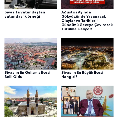
Sivas'ta vatandaştan
Ağustos Ayında
vatandaşlık örneği
Gökyüzünde Yaşanacak
Olaylar ve Tarihleri!
Gündüzü Geceye Çevirecek
Tutulma Geliyor!
Sivas'ın En Gelişmiş İlçesi
Sivas'ın En Büyük İlçesi
Belli Oldu
Hangisi?