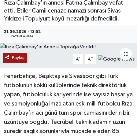
Rıza Çalımbay'ın annesi Fatma Çalımbay vefat
etti. Etiler Camii cenaze namazı sonrası Sivas
MAGAZİN
Yıldızeli Topulyurt köyü mezarlığı defnedildi.
ÖZEL HABER
21.06.2026 - 13:52
YAYINLANMA
RESMİ İLANLAR
SAĞLIK
Paylaş
-
+
A
A
SİYASET
Fenerbahçe, Beşiktaş ve Sivasspor gibi Türk
futbolunun köklü kulüplerinde teknik direktörlük
SOSYAL YARDIMLAR
yapan, futbolculuk kariyerinde ise sayısız başarıya
ve şampiyonluğa imza atan eski milli futbolcu Rıza
SPONSORLU YAZI
Çalımbay’ın acı günü tüm spor camiasını derin bir
SPOR
üzüntüye boğdu. Tecrübeli teknik adamın uzun
süredir sağlık sorunlarıyla mücadele eden 85
TEKNOLOJİ