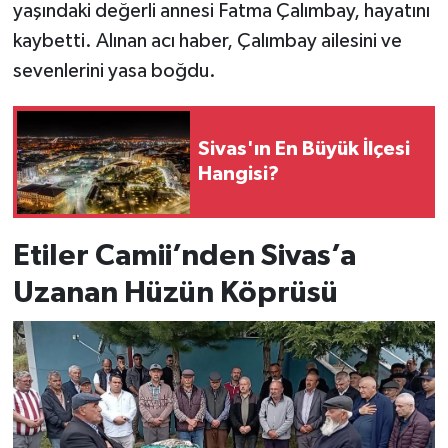
yaşındaki değerli annesi Fatma Çalımbay, hayatını
kaybetti. Alınan acı haber, Çalımbay ailesini ve
YAŞAM
sevenlerini yasa boğdu.
Sivas'ın En Büyük İlçesi
Hangisi?
Etiler Camii’nden Sivas’a
Uzanan Hüzün Köprüsü