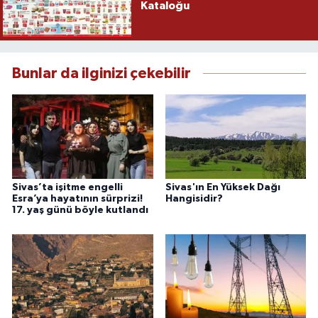
Kataloğu
Bunlar da ilginizi çekebilir
Sivas’ta işitme engelli
Sivas'ın En Yüksek Dağı
Esra’ya hayatının sürprizi!
Hangisidir?
17. yaş günü böyle kutlandı