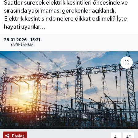
Saatler sürecek elektrik kesintileri öncesinde ve
sırasında yapılmaması gerekenler açıklandı.
MAGAZİN
Elektrik kesintisinde nelere dikkat edilmeli? İşte
hayati uyarılar…
ÖZEL HABER
26.01.2026 - 15:31
RESMİ İLANLAR
YAYINLANMA
SAĞLIK
SİYASET
SOSYAL YARDIMLAR
SPONSORLU YAZI
SPOR
Paylaş
TEKNOLOJİ
-
+
A
A