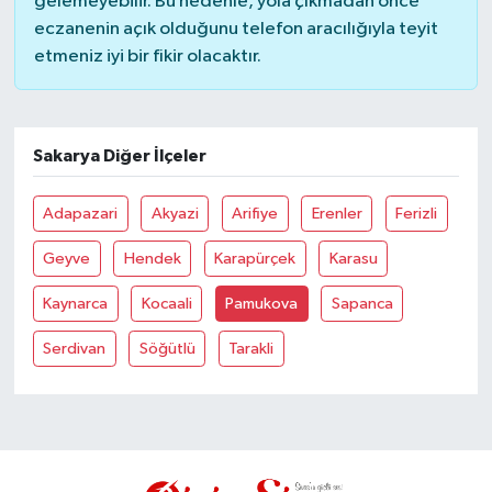
gelemeyebilir. Bu nedenle, yola çıkmadan önce
eczanenin açık olduğunu telefon aracılığıyla teyit
YAŞAM
etmeniz iyi bir fikir olacaktır.
Sakarya Diğer İlçeler
Adapazari
Akyazi
Arifiye
Erenler
Ferizli
Geyve
Hendek
Karapürçek
Karasu
Kaynarca
Kocaali
Pamukova
Sapanca
Serdivan
Söğütlü
Tarakli