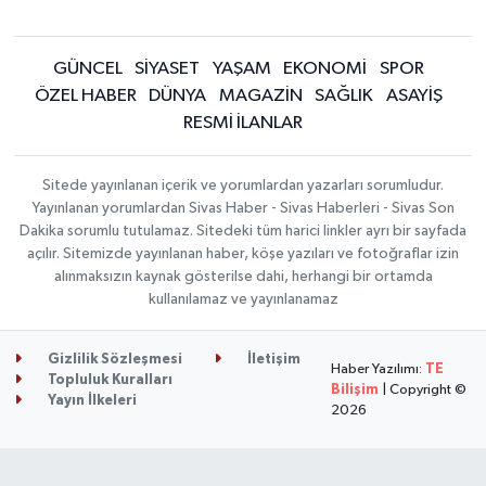
GÜNCEL
SİYASET
YAŞAM
EKONOMİ
SPOR
ÖZEL HABER
DÜNYA
MAGAZİN
SAĞLIK
ASAYİŞ
RESMİ İLANLAR
Sitede yayınlanan içerik ve yorumlardan yazarları sorumludur.
Yayınlanan yorumlardan Sivas Haber - Sivas Haberleri - Sivas Son
Dakika sorumlu tutulamaz. Sitedeki tüm harici linkler ayrı bir sayfada
açılır. Sitemizde yayınlanan haber, köşe yazıları ve fotoğraflar izin
alınmaksızın kaynak gösterilse dahi, herhangi bir ortamda
kullanılamaz ve yayınlanamaz
Gizlilik Sözleşmesi
İletişim
Haber Yazılımı:
TE
Topluluk Kuralları
Bilişim
| Copyright ©
Yayın İlkeleri
2026