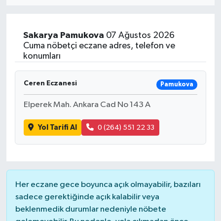
MAGAZİN
Sakarya
Pamukova
07 Ağustos 2026
ÖZEL HABER
Cuma nöbetçi eczane adres, telefon ve
konumları
RESMİ İLANLAR
Ceren Eczanesi
Pamukova
SAĞLIK
Elperek Mah. Ankara Cad No 143 A
SİYASET
Yol Tarifi Al
0 (264) 551 22 33
SOSYAL YARDIMLAR
SPONSORLU YAZI
Her eczane gece boyunca açık olmayabilir, bazıları
SPOR
sadece gerektiğinde açık kalabilir veya
beklenmedik durumlar nedeniyle nöbete
TEKNOLOJİ