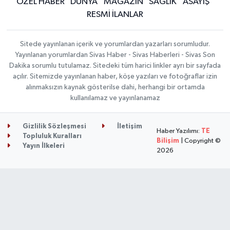
ÖZEL HABER
DÜNYA
MAGAZİN
SAĞLIK
ASAYİŞ
RESMİ İLANLAR
Sitede yayınlanan içerik ve yorumlardan yazarları sorumludur.
Yayınlanan yorumlardan Sivas Haber - Sivas Haberleri - Sivas Son
Dakika sorumlu tutulamaz. Sitedeki tüm harici linkler ayrı bir sayfada
açılır. Sitemizde yayınlanan haber, köşe yazıları ve fotoğraflar izin
alınmaksızın kaynak gösterilse dahi, herhangi bir ortamda
kullanılamaz ve yayınlanamaz
Gizlilik Sözleşmesi
İletişim
Haber Yazılımı:
TE
Topluluk Kuralları
Bilişim
| Copyright ©
Yayın İlkeleri
2026