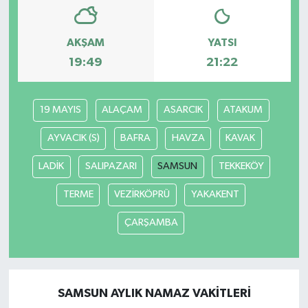
YAŞAM
AKŞAM
YATSI
19:49
21:22
19 MAYIS
ALAÇAM
ASARCIK
ATAKUM
AYVACIK (S)
BAFRA
HAVZA
KAVAK
LADİK
SALIPAZARI
SAMSUN
TEKKEKÖY
TERME
VEZİRKÖPRÜ
YAKAKENT
ÇARŞAMBA
SAMSUN AYLIK NAMAZ VAKITLERI