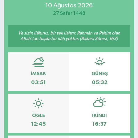
10 Ağustos 2026
MAGAZİN
27 Safer 1448
ÖZEL HABER
Ve sizin ilâhınız, bir tek ilâhtır. Rahmân ve Rahîm olan
Allah'tan başka bir ilâh yoktur. (Bakara Sûresi, 163)
RESMİ İLANLAR
SAĞLIK
SİYASET
İMSAK
GÜNEŞ
03:51
05:32
SOSYAL YARDIMLAR
SPONSORLU YAZI
ÖĞLE
İKINDI
SPOR
12:45
16:37
TEKNOLOJİ