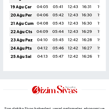
19 Ağu Çar
04:05
05:41
12:43
16:31
19:36
20 Ağu Per
04:06
05:42
12:43
16:30
19:35
21 Ağu Cum
04:08
05:43
12:43
16:30
19:33
22 Ağu Cts
04:09
05:44
12:43
16:29
19:32
23 Ağu Paz
04:10
05:45
12:42
16:28
19:30
24 Ağu Pts
04:12
05:46
12:42
16:27
19:29
25 Ağu Sal
04:13
05:47
12:42
16:26
19:27
Son dakika Sivas haberleri, yerel gelişmeler, ekonomi ve