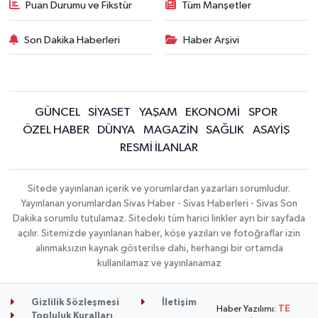
Puan Durumu ve Fikstür
Tüm Manşetler
Son Dakika Haberleri
Haber Arşivi
GÜNCEL
SİYASET
YAŞAM
EKONOMİ
SPOR
ÖZEL HABER
DÜNYA
MAGAZİN
SAĞLIK
ASAYİŞ
RESMİ İLANLAR
Sitede yayınlanan içerik ve yorumlardan yazarları sorumludur.
Yayınlanan yorumlardan Sivas Haber - Sivas Haberleri - Sivas Son
Dakika sorumlu tutulamaz. Sitedeki tüm harici linkler ayrı bir sayfada
açılır. Sitemizde yayınlanan haber, köşe yazıları ve fotoğraflar izin
alınmaksızın kaynak gösterilse dahi, herhangi bir ortamda
kullanılamaz ve yayınlanamaz
Gizlilik Sözleşmesi
İletişim
Haber Yazılımı:
TE
Topluluk Kuralları