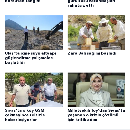
Korkutan Yangın!
gürültüsü vatandaşları
rahatsız etti
Ulaş'ta içme suyu altyapı
Zara Balı sağımı başladı
güçlendirme çalışmaları
başlatıldı
Sivas'ta o köy GSM
Milletvekili Toy’dan Sivas’ta
çekmeyince telsizle
yaşanan o krizin çözümü
haberleşiyorlar
için kritik adım