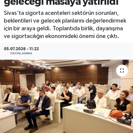
geleceği masaya yatırıldı
MAGAZİN
Sivas'ta sigorta acenteleri sektörün sorunları,
beklentileri ve gelecek planlarını değerlendirmek
ÖZEL HABER
için bir araya geldi. Toplantıda birlik, dayanışma
ve sigortacılığın ekonomideki önemi öne çıktı.
RESMİ İLANLAR
05.07.2026 - 11:22
YAYINLANMA
SAĞLIK
SİYASET
SOSYAL YARDIMLAR
SPONSORLU YAZI
SPOR
TEKNOLOJİ