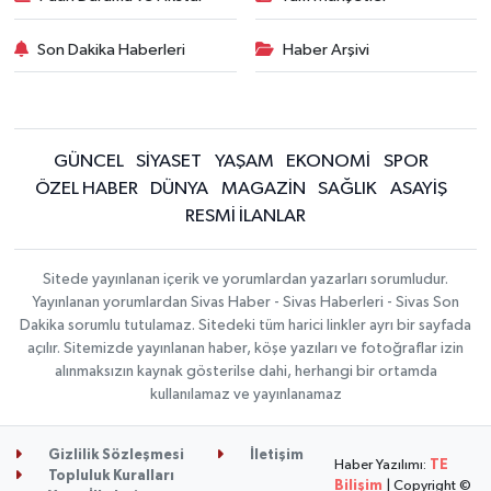
Son Dakika Haberleri
Haber Arşivi
GÜNCEL
SİYASET
YAŞAM
EKONOMİ
SPOR
ÖZEL HABER
DÜNYA
MAGAZİN
SAĞLIK
ASAYİŞ
RESMİ İLANLAR
Sitede yayınlanan içerik ve yorumlardan yazarları sorumludur.
Yayınlanan yorumlardan Sivas Haber - Sivas Haberleri - Sivas Son
Dakika sorumlu tutulamaz. Sitedeki tüm harici linkler ayrı bir sayfada
açılır. Sitemizde yayınlanan haber, köşe yazıları ve fotoğraflar izin
alınmaksızın kaynak gösterilse dahi, herhangi bir ortamda
kullanılamaz ve yayınlanamaz
Gizlilik Sözleşmesi
İletişim
Haber Yazılımı:
TE
Topluluk Kuralları
Bilişim
| Copyright ©