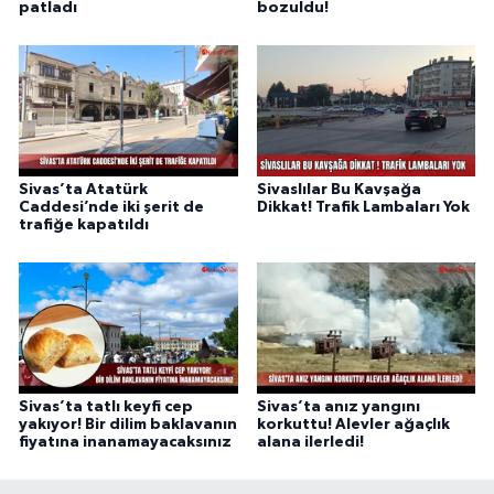
patladı
bozuldu!
Sivas’ta Atatürk
Sivaslılar Bu Kavşağa
Caddesi’nde iki şerit de
Dikkat! Trafik Lambaları Yok
trafiğe kapatıldı
Sivas’ta tatlı keyfi cep
Sivas’ta anız yangını
yakıyor! Bir dilim baklavanın
korkuttu! Alevler ağaçlık
fiyatına inanamayacaksınız
alana ilerledi!