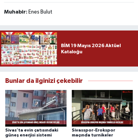
Muhabir:
Enes Bulut
BİM 19 Mayıs 2026 Aktüel
Kataloğu
Bunlar da ilginizi çekebilir
Sivas’ta evin çatısındaki
Sivasspor-Erokspor
güneş enerjisi sistemi
maçında turnikeler