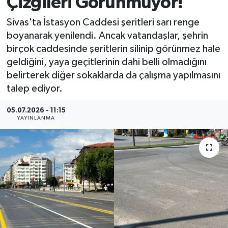
Çizgileri Görünmüyor!
MAGAZİN
Sivas'ta İstasyon Caddesi şeritleri sarı renge
boyanarak yenilendi. Ancak vatandaşlar, şehrin
ÖZEL HABER
birçok caddesinde şeritlerin silinip görünmez hale
geldiğini, yaya geçitlerinin dahi belli olmadığını
RESMİ İLANLAR
belirterek diğer sokaklarda da çalışma yapılmasını
talep ediyor.
SAĞLIK
05.07.2026 - 11:15
YAYINLANMA
SİYASET
SOSYAL YARDIMLAR
SPONSORLU YAZI
SPOR
TEKNOLOJİ