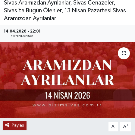
Sivas Aramızdan Ayrılanlar, Sivas Cenazeler,
Sivas'ta Bugün Ölenler, 13 Nisan Pazartesi Sivas
MAGAZİN
Aramızdan Ayrılanlar
ÖZEL HABER
14.04.2026 - 22:01
YAYINLANMA
RESMİ İLANLAR
SAĞLIK
SİYASET
SOSYAL YARDIMLAR
SPONSORLU YAZI
SPOR
Paylaş
-
+
A
A
TEKNOLOJİ