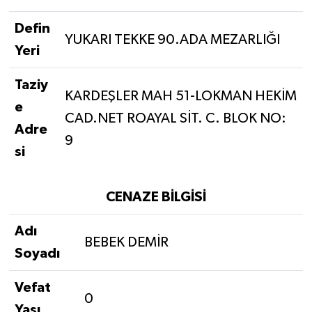
Defin
YUKARI TEKKE 90.ADA MEZARLIĞI
Yeri
Taziy
KARDEŞLER MAH 51-LOKMAN HEKİM
e
CAD.NET ROAYAL SİT. C. BLOK NO:
Adre
9
si
CENAZE BİLGİSİ
Adı
BEBEK DEMİR
Soyadı
Vefat
0
Yaşı