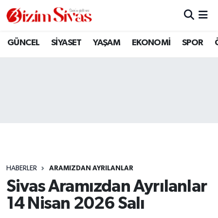
ARAMIZDAN AYRILANLAR
Sivas Nöbetçi Eczaneler
GÜNCEL
SİYASET
YAŞAM
EKONOMİ
SPOR
ASAYİŞ
Sivas Hava Durumu
DİĞER
Sivas Namaz Vakitleri
DÜNYA
Sivas Trafik Yoğunluk Haritası
EĞİTİM
Süper Lig Puan Durumu ve Fikstür
EKONOMİ
Tüm Manşetler
HABERLER
ARAMIZDAN AYRILANLAR
Sivas Aramızdan Ayrılanlar
GÜNCEL
Son Dakika Haberleri
14 Nisan 2026 Salı
KÜLTÜR
Haber Arşivi