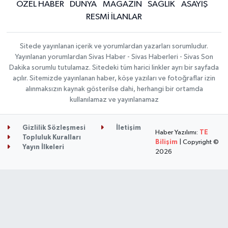
ÖZEL HABER
DÜNYA
MAGAZİN
SAĞLIK
ASAYİŞ
RESMİ İLANLAR
Sitede yayınlanan içerik ve yorumlardan yazarları sorumludur.
Yayınlanan yorumlardan Sivas Haber - Sivas Haberleri - Sivas Son
Dakika sorumlu tutulamaz. Sitedeki tüm harici linkler ayrı bir sayfada
açılır. Sitemizde yayınlanan haber, köşe yazıları ve fotoğraflar izin
alınmaksızın kaynak gösterilse dahi, herhangi bir ortamda
kullanılamaz ve yayınlanamaz
Gizlilik Sözleşmesi
İletişim
Haber Yazılımı:
TE
Topluluk Kuralları
Bilişim
| Copyright ©
Yayın İlkeleri
2026