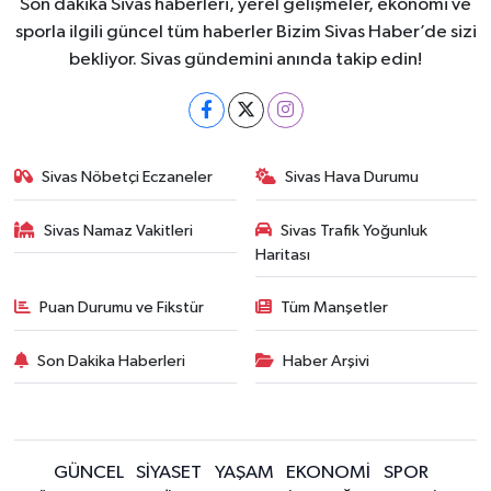
Son dakika Sivas haberleri, yerel gelişmeler, ekonomi ve
sporla ilgili güncel tüm haberler Bizim Sivas Haber’de sizi
bekliyor. Sivas gündemini anında takip edin!
Sivas Nöbetçi Eczaneler
Sivas Hava Durumu
Sivas Namaz Vakitleri
Sivas Trafik Yoğunluk
Haritası
Puan Durumu ve Fikstür
Tüm Manşetler
Son Dakika Haberleri
Haber Arşivi
GÜNCEL
SİYASET
YAŞAM
EKONOMİ
SPOR