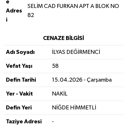
e
SELİM CAD FURKAN APT A BLOK NO
Adres
82
i
CENAZE BİLGİSİ
Adı Soyadı
İLYAS DEĞİRMENCİ
Vefat Yaşı
58
Defin Tarihi
15.04.2026 - Çarşamba
Yer - Vakit
NAKİL
Defin Yeri
NİĞDE HİMMETLİ
Taziye Adresi
-