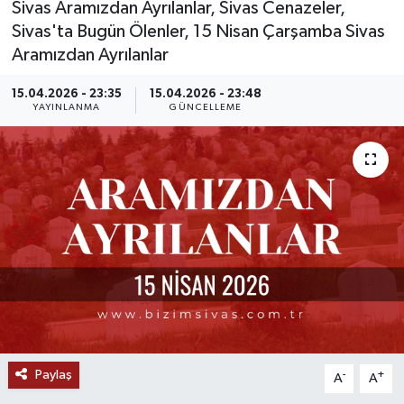
Sivas Aramızdan Ayrılanlar, Sivas Cenazeler,
Sivas'ta Bugün Ölenler, 15 Nisan Çarşamba Sivas
MAGAZİN
Aramızdan Ayrılanlar
ÖZEL HABER
15.04.2026 - 23:35
15.04.2026 - 23:48
YAYINLANMA
GÜNCELLEME
RESMİ İLANLAR
SAĞLIK
SİYASET
SOSYAL YARDIMLAR
SPONSORLU YAZI
SPOR
Paylaş
-
+
A
A
TEKNOLOJİ