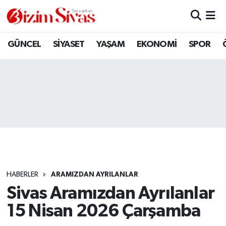
ARAMIZDAN AYRILANLAR
Sivas Nöbetçi Eczaneler
GÜNCEL
SİYASET
YAŞAM
EKONOMİ
SPOR
ASAYİŞ
Sivas Hava Durumu
DİĞER
Sivas Namaz Vakitleri
DÜNYA
Sivas Trafik Yoğunluk Haritası
EĞİTİM
Süper Lig Puan Durumu ve Fikstür
EKONOMİ
Tüm Manşetler
HABERLER
ARAMIZDAN AYRILANLAR
Sivas Aramızdan Ayrılanlar
GÜNCEL
Son Dakika Haberleri
15 Nisan 2026 Çarşamba
KÜLTÜR
Haber Arşivi