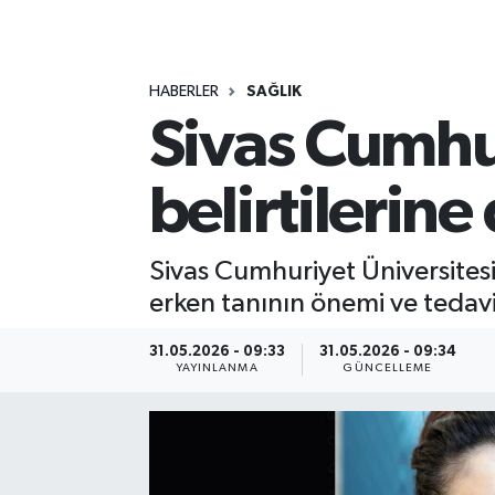
MAGAZİN
HABERLER
SAĞLIK
ÖZEL HABER
Sivas Cumhur
RESMİ İLANLAR
belirtilerine
SAĞLIK
SİYASET
Sivas Cumhuriyet Üniversitesi
erken tanının önemi ve tedavi
SOSYAL YARDIMLAR
31.05.2026 - 09:33
31.05.2026 - 09:34
YAYINLANMA
GÜNCELLEME
SPONSORLU YAZI
SPOR
TEKNOLOJİ