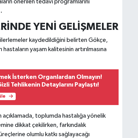
ların önerilen tedavi programlarını
.
RİNDE YENİ GELİŞMELER
ilerlemeler kaydedildiğini belirten Gökçe,
n hastaların yaşam kalitesinin artırılmasına
ermek İsterken Organlardan Olmayın!
zli Tehlikenin Detaylarını Paylaştı!
üle
açıklamada, toplumda hastalığa yönelik
mine dikkat çekilirken, farkındalık
süreçlerine olumlu katkı sağlayacağı