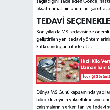
sağladığını ifade eden Gökçe, hasta
aksatmamasının önemine işaret etti
TEDAVİ SEÇENEKLE
Son yıllarda MS tedavisinde önemli 
geliştirilen yeni tedavi yöntemlerini
katkı sunduğunu ifade etti.
Hızlı Kilo V
Uzman İsim Gi
İçeriği Görünt
Dünya MS Günü kapsamında yapılan 
bilinç düzeyinin yükseltilmesinin öne
çalışmalarının erken tanı ve tedavi 