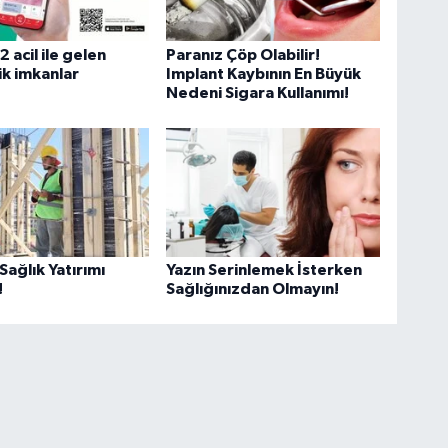
 acil ile gelen
Paranız Çöp Olabilir!
ik imkanlar
Implant Kaybının En Büyük
Nedeni Sigara Kullanımı!
Sağlık Yatırımı
Yazın Serinlemek İsterken
!
Sağlığınızdan Olmayın!