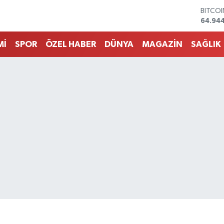
DOLA
47,74
EURO
55,25
Mİ
SPOR
ÖZEL HABER
DÜNYA
MAGAZİN
SAĞLIK
STERLİ
64,481
GRAM 
6660.
BİST1
13.779
BITCO
64.94