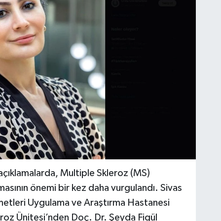
açıklamalarda, Multiple Skleroz (MS)
rılmasının önemi bir kez daha vurgulandı. Sivas
metleri Uygulama ve Araştırma Hastanesi
leroz Ünitesi’nden Doç. Dr. Şeyda Figül