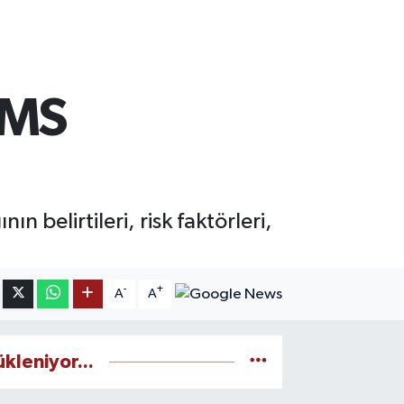
 MS
belirtileri, risk faktörleri,
-
+
A
A
ükleniyor...