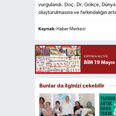
vurgulandı. Doç. Dr. Gökçe, Dünya 
oluşturulmasına ve farkındalığın art
Kaynak:
Haber Merkezi
EDITÖRÜN SEÇTIĞI
BİM 19 Mayıs
Bunlar da ilginizi çekebilir