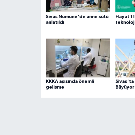
Sivas Numune'de anne sütü
Hayat 112
anlatıldı
teknoloj
KKKA aşısında önemli
Sivas'ta 
gelişme
Büyüyor