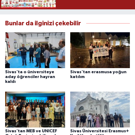
Bunlar da ilginizi çekebilir
Sivas'ta o üniversiteye
Sivas'tan erasmusa yoğun
aday öğrenciler hayran
katılım
kaldı
Sivas'tan MEB ve UNICEF
Sivas Üniversitesi Erasmus+