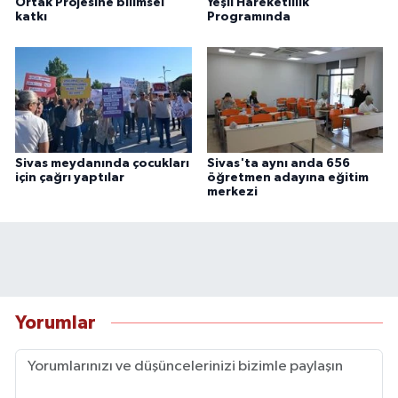
Ortak Projesine bilimsel
Yeşil Hareketlilik
katkı
Programında
Sivas meydanında çocukları
Sivas'ta aynı anda 656
için çağrı yaptılar
öğretmen adayına eğitim
merkezi
Yorumlar