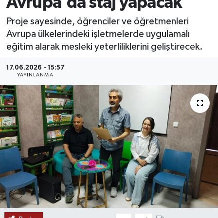
Avrupa'da staj yapacak
MAGAZİN
Proje sayesinde, öğrenciler ve öğretmenleri
Avrupa ülkelerindeki işletmelerde uygulamalı
ÖZEL HABER
eğitim alarak mesleki yeterliliklerini geliştirecek.
RESMİ İLANLAR
17.06.2026 - 15:57
YAYINLANMA
SAĞLIK
SİYASET
SOSYAL YARDIMLAR
SPONSORLU YAZI
SPOR
TEKNOLOJİ