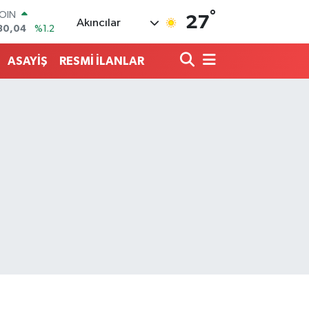
°
AR
27
Akıncılar
7106
%0.17
O
1652
%0.27
ASAYİŞ
RESMİ İLANLAR
RLİN
4046
%0.35
M ALTIN
8.49
%2.12
T100
73
%-19
COIN
30,04
%1.2