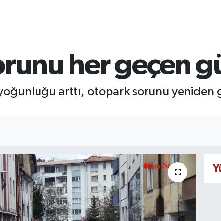
sorunu her geçen g
aç yoğunluğu arttı, otopark sorunu yenide
Y