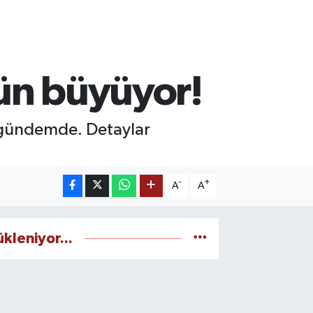
ün büyüyor!
n gündemde. Detaylar
-
+
A
A
ükleniyor...