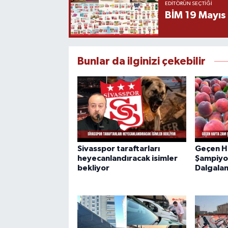
EDITÖRÜN SEÇTIĞI
BİM 19 Mayıs
Bunlar da ilginizi çekebilir
Sivasspor taraftarları
Geçen H
heyecanlandıracak isimler
Şampiyo
bekliyor
Dalgalan