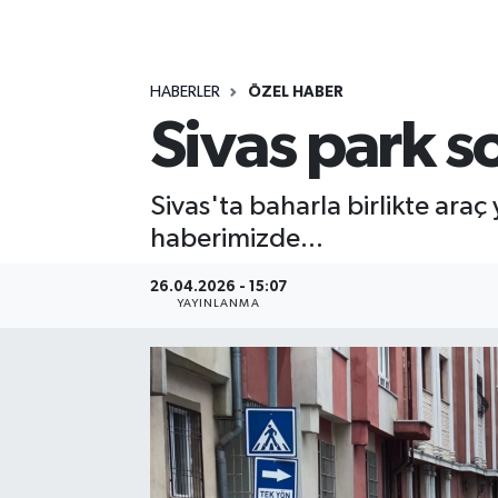
MAGAZİN
HABERLER
ÖZEL HABER
ÖZEL HABER
Sivas park 
RESMİ İLANLAR
Sivas'ta baharla birlikte ar
SAĞLIK
haberimizde...
SİYASET
26.04.2026 - 15:07
YAYINLANMA
SOSYAL YARDIMLAR
SPONSORLU YAZI
SPOR
TEKNOLOJİ