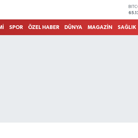
DOL
47,
EUR
55,
Mİ
SPOR
ÖZEL HABER
DÜNYA
MAGAZİN
SAĞLIK
STE
64,
GRA
661
BİS
13.7
BIT
65.1