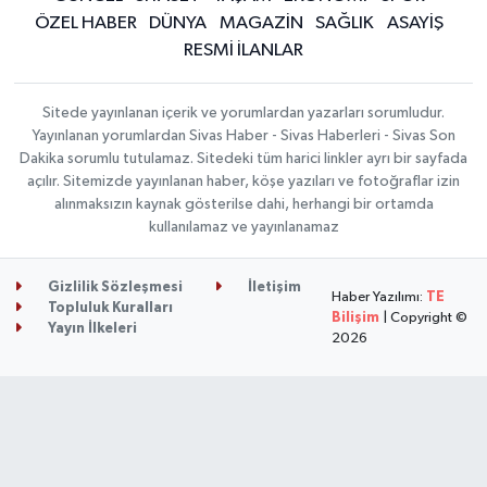
ÖZEL HABER
DÜNYA
MAGAZİN
SAĞLIK
ASAYİŞ
RESMİ İLANLAR
Sitede yayınlanan içerik ve yorumlardan yazarları sorumludur.
Yayınlanan yorumlardan Sivas Haber - Sivas Haberleri - Sivas Son
Dakika sorumlu tutulamaz. Sitedeki tüm harici linkler ayrı bir sayfada
açılır. Sitemizde yayınlanan haber, köşe yazıları ve fotoğraflar izin
alınmaksızın kaynak gösterilse dahi, herhangi bir ortamda
kullanılamaz ve yayınlanamaz
Gizlilik Sözleşmesi
İletişim
Haber Yazılımı:
TE
Topluluk Kuralları
Bilişim
| Copyright ©
Yayın İlkeleri
2026