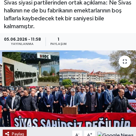
Sivas siyasi partilerinden ortak açıklama: Ne Sivas
halkının ne de bu fabrikanın emektarlarının boş
MAGAZİN
laflarla kaybedecek tek bir saniyesi bile
kalmamıştır.
ÖZEL HABER
05.06.2026 - 11:58
1
RESMİ İLANLAR
YAYINLANMA
PAYLAŞIM
SAĞLIK
SİYASET
SOSYAL YARDIMLAR
SPONSORLU YAZI
SPOR
Paylaş
TEKNOLOJİ
-
+
A
A