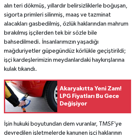
alın teri dökmüş, yıllardır belirsizliklerle boğuşan,
sigorta primleri silinmiş, maaş ve tazminat
alacakları gasbedilmiş, özlük haklarından mahrum
bırakılmış işçilerden tek bir sözle bile
bahsedilmedi. İnsanlarımızın yaşadığı
mağduriyetler güpegündüz körlükle geçiştirildi;
işçi kardeşlerimizin meydanlardaki haykırışlarına
kulak tıkandı.
Akaryakıtta Yeni Zam!
LPG Fiyatları Bu Gece
Değişiyor
İşin hukuki boyutundan dem vuranlar, TMSF’ye
devredilen işletmelerde kanunen işçi haklarının