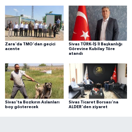
Zara'da TMO'dan geçici
Sivas TÜRK-İŞ İl Başkanlığı
acente
Görevine Kubilay Töre
atandı
Sivas'ta Bozkırın Aslanları
Sivas Ticaret Borsası'na
boy gösterecek
ALDER'den ziyaret