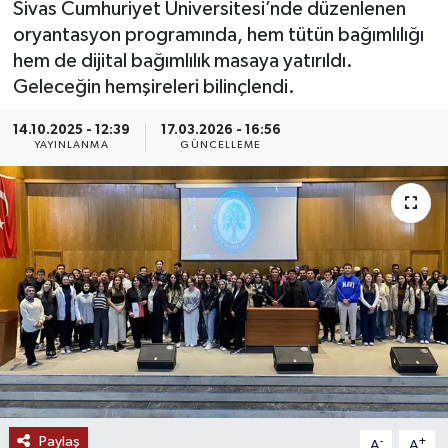
Sivas Cumhuriyet Üniversitesi’nde düzenlenen
oryantasyon programında, hem tütün bağımlılığı
MAGAZİN
hem de dijital bağımlılık masaya yatırıldı.
Geleceğin hemşireleri bilinçlendi.
ÖZEL HABER
14.10.2025 - 12:39
17.03.2026 - 16:56
RESMİ İLANLAR
YAYINLANMA
GÜNCELLEME
SAĞLIK
SİYASET
SOSYAL YARDIMLAR
SPONSORLU YAZI
SPOR
Paylaş
TEKNOLOJİ
-
+
A
A