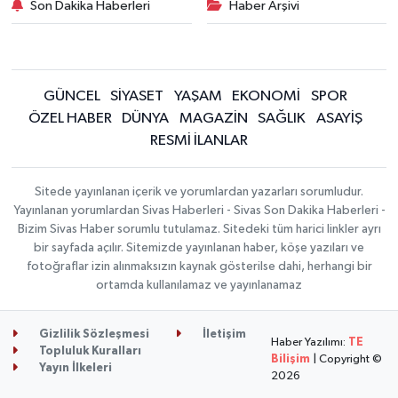
Son Dakika Haberleri
Haber Arşivi
GÜNCEL
SİYASET
YAŞAM
EKONOMİ
SPOR
ÖZEL HABER
DÜNYA
MAGAZİN
SAĞLIK
ASAYİŞ
RESMİ İLANLAR
Sitede yayınlanan içerik ve yorumlardan yazarları sorumludur.
Yayınlanan yorumlardan Sivas Haberleri - Sivas Son Dakika Haberleri -
Bizim Sivas Haber sorumlu tutulamaz. Sitedeki tüm harici linkler ayrı
bir sayfada açılır. Sitemizde yayınlanan haber, köşe yazıları ve
fotoğraflar izin alınmaksızın kaynak gösterilse dahi, herhangi bir
ortamda kullanılamaz ve yayınlanamaz
Gizlilik Sözleşmesi
İletişim
Haber Yazılımı:
TE
Topluluk Kuralları
Bilişim
| Copyright ©
Yayın İlkeleri
2026