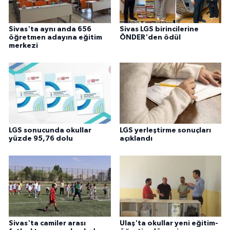
Sivas'ta aynı anda 656
Sivas LGS birincilerine
öğretmen adayına eğitim
ÖNDER'den ödül
merkezi
LGS sonucunda okullar
LGS yerleştirme sonuçları
yüzde 95,76 dolu
açıklandı
Sivas'ta camiler arası
Ulaş'ta okullar yeni eğitim-