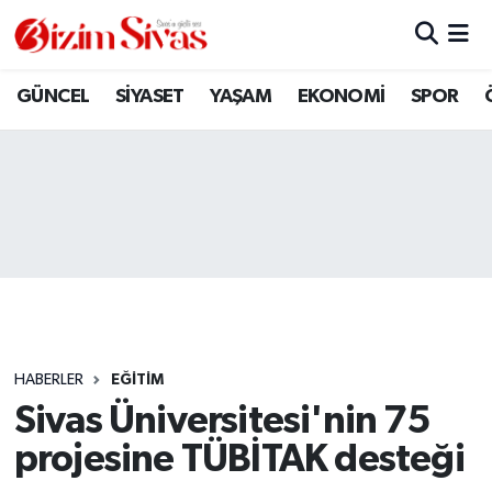
ARAMIZDAN AYRILANLAR
Sivas Nöbetçi Eczaneler
GÜNCEL
SİYASET
YAŞAM
EKONOMİ
SPOR
ASAYİŞ
Sivas Hava Durumu
DİĞER
Sivas Namaz Vakitleri
DÜNYA
Sivas Trafik Yoğunluk Haritası
EĞİTİM
Süper Lig Puan Durumu ve Fikstür
EKONOMİ
Tüm Manşetler
HABERLER
EĞİTİM
Sivas Üniversitesi'nin 75
GÜNCEL
Son Dakika Haberleri
projesine TÜBİTAK desteği
KÜLTÜR
Haber Arşivi