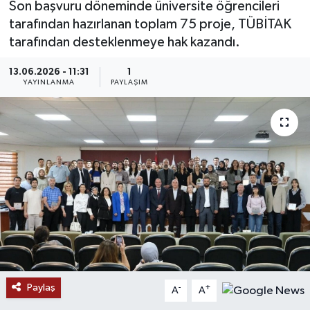
Son başvuru döneminde üniversite öğrencileri
tarafından hazırlanan toplam 75 proje, TÜBİTAK
MAGAZİN
tarafından desteklenmeye hak kazandı.
ÖZEL HABER
13.06.2026 - 11:31
1
YAYINLANMA
PAYLAŞIM
RESMİ İLANLAR
SAĞLIK
SİYASET
SOSYAL YARDIMLAR
SPONSORLU YAZI
SPOR
Paylaş
-
+
A
A
TEKNOLOJİ