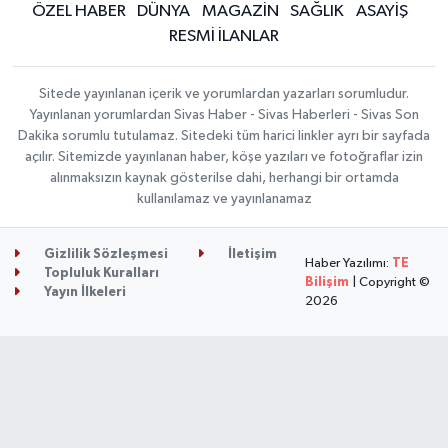
ÖZEL HABER
DÜNYA
MAGAZİN
SAĞLIK
ASAYİŞ
RESMİ İLANLAR
Sitede yayınlanan içerik ve yorumlardan yazarları sorumludur.
Yayınlanan yorumlardan Sivas Haber - Sivas Haberleri - Sivas Son
Dakika sorumlu tutulamaz. Sitedeki tüm harici linkler ayrı bir sayfada
açılır. Sitemizde yayınlanan haber, köşe yazıları ve fotoğraflar izin
alınmaksızın kaynak gösterilse dahi, herhangi bir ortamda
kullanılamaz ve yayınlanamaz
Gizlilik Sözleşmesi
İletişim
Haber Yazılımı:
TE
Topluluk Kuralları
Bilişim
| Copyright ©
Yayın İlkeleri
2026