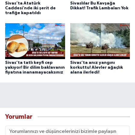
Sivas’ta Atatürk
Sivaslılar Bu Kavşağa
Caddesi’nde iki şerit de
Dikkat! Trafik Lambaları Yok
trafiğe kapatıldı
Sivas’ta tatlı keyfi cep
Sivas’ta anız yangını
yakıyor! Bir dilim baklavanın
korkuttu! Alevler ağaçlık
fiyatına inanamayacaksınız
alana ilerledi!
Yorumlar