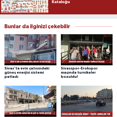
Kataloğu
Bunlar da ilginizi çekebilir
Sivas’ta evin çatısındaki
Sivasspor-Erokspor
güneş enerjisi sistemi
maçında turnikeler
patladı
bozuldu!