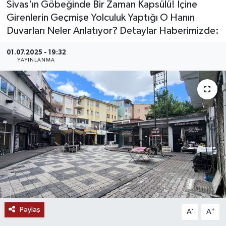
Sivas'ın Göbeğinde Bir Zaman Kapsülü! İçine
Girenlerin Geçmişe Yolculuk Yaptığı O Hanın
MAGAZİN
Duvarları Neler Anlatıyor? Detaylar Haberimizde:
ÖZEL HABER
01.07.2025 - 19:32
YAYINLANMA
RESMİ İLANLAR
SAĞLIK
SİYASET
SOSYAL YARDIMLAR
SPONSORLU YAZI
SPOR
Paylaş
-
+
A
A
TEKNOLOJİ