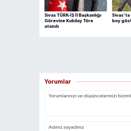
Sivas TÜRK-İŞ İl Başkanlığı
Sivas'ta 
Görevine Kubilay Töre
boy gös
atandı
Yorumlar