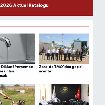
 2026 Aktüel Kataloğu
ar Dikkat! Perşembe
Zara'da TMO'dan geçici
kesintisi
acente
acak