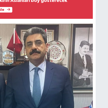
kırın Aslanları boy gösterecek
üle