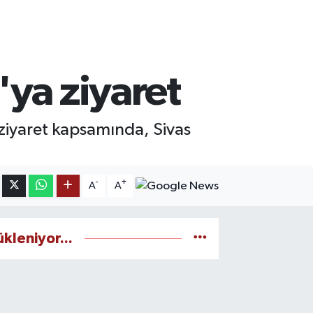
'ya ziyaret
i ziyaret kapsamında, Sivas
-
+
A
A
ükleniyor...