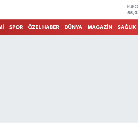
EUR
55,0
STER
64,1
Mİ
SPOR
ÖZEL HABER
DÜNYA
MAGAZİN
SAĞLIK
GRAM
6527
BİST
13.7
BITC
64.9
DOL
47,5