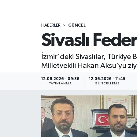
MAGAZİN
HABERLER
GÜNCEL
ÖZEL HABER
Sivaslı Fede
RESMİ İLANLAR
İzmir'deki Sivaslılar, Türkiye
SAĞLIK
Milletvekili Hakan Aksu’yu ziya
SİYASET
12.06.2026 - 09:36
12.06.2026 - 11:45
YAYINLANMA
GÜNCELLEME
SOSYAL YARDIMLAR
SPONSORLU YAZI
SPOR
TEKNOLOJİ