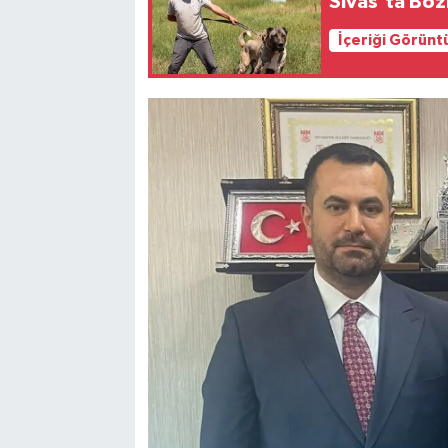
Sivas'ta Boz
İçeriği Görünt