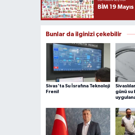
EDITÖRÜN SEÇTIĞI
BİM 19 Mayıs
Bunlar da ilginizi çekebilir
Sivas'ta Su İsrafına Teknoloji
Sivaslıl
Freni!
günü su 
uygulan