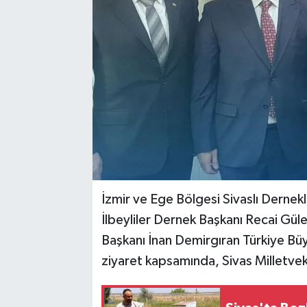
YAŞAM
İzmir ve Ege Bölgesi Sivaslı Dernekl
İlbeyliler Dernek Başkanı Recai Güle
Başkanı İnan Demirgıran Türkiye Büyü
ziyaret kapsamında, Sivas Milletveki