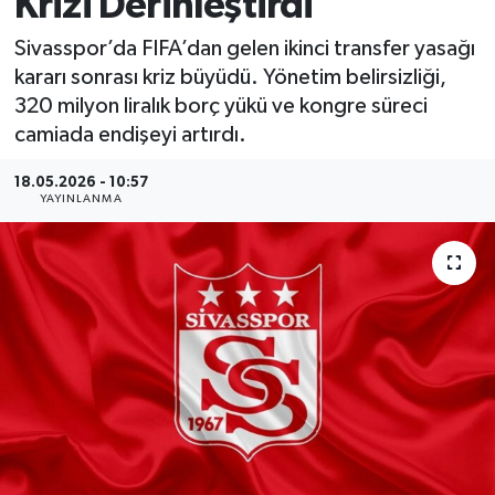
Krizi Derinleştirdi
MAGAZİN
Sivasspor’da FIFA’dan gelen ikinci transfer yasağı
kararı sonrası kriz büyüdü. Yönetim belirsizliği,
ÖZEL HABER
320 milyon liralık borç yükü ve kongre süreci
camiada endişeyi artırdı.
RESMİ İLANLAR
18.05.2026 - 10:57
YAYINLANMA
SAĞLIK
SİYASET
SOSYAL YARDIMLAR
SPONSORLU YAZI
SPOR
TEKNOLOJİ