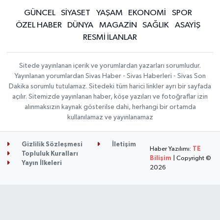
GÜNCEL
SİYASET
YAŞAM
EKONOMİ
SPOR
ÖZEL HABER
DÜNYA
MAGAZİN
SAĞLIK
ASAYİŞ
RESMİ İLANLAR
Sitede yayınlanan içerik ve yorumlardan yazarları sorumludur.
Yayınlanan yorumlardan Sivas Haber - Sivas Haberleri - Sivas Son
Dakika sorumlu tutulamaz. Sitedeki tüm harici linkler ayrı bir sayfada
açılır. Sitemizde yayınlanan haber, köşe yazıları ve fotoğraflar izin
alınmaksızın kaynak gösterilse dahi, herhangi bir ortamda
kullanılamaz ve yayınlanamaz
Gizlilik Sözleşmesi
İletişim
Haber Yazılımı:
TE
Topluluk Kuralları
Bilişim
| Copyright ©
Yayın İlkeleri
2026