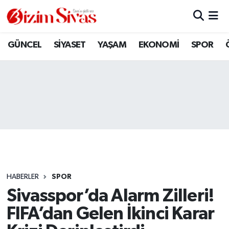
ARAMIZDAN AYRILANLAR
Sivas Nöbetçi Eczaneler
GÜNCEL
SİYASET
YAŞAM
EKONOMİ
SPOR
ASAYİŞ
Sivas Hava Durumu
DİĞER
Sivas Namaz Vakitleri
DÜNYA
Sivas Trafik Yoğunluk Haritası
EĞİTİM
Süper Lig Puan Durumu ve Fikstür
EKONOMİ
Tüm Manşetler
HABERLER
SPOR
Sivasspor’da Alarm Zilleri!
GÜNCEL
Son Dakika Haberleri
FIFA’dan Gelen İkinci Karar
KÜLTÜR
Haber Arşivi