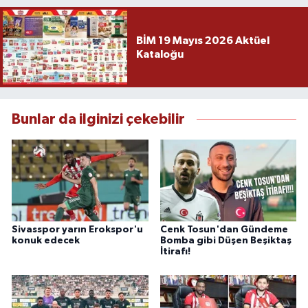
BİM 19 Mayıs 2026 Aktüel
Kataloğu
Bunlar da ilginizi çekebilir
Sivasspor yarın Erokspor'u
Cenk Tosun'dan Gündeme
konuk edecek
Bomba gibi Düşen Beşiktaş
İtirafı!