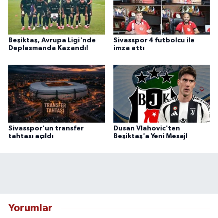
Beşiktaş, Avrupa Ligi'nde
Sivasspor 4 futbolcu ile
Deplasmanda Kazandı!
imza attı
Sivasspor'un transfer
Dusan Vlahovic'ten
tahtası açıldı
Beşiktaş'a Yeni Mesaj!
Yorumlar