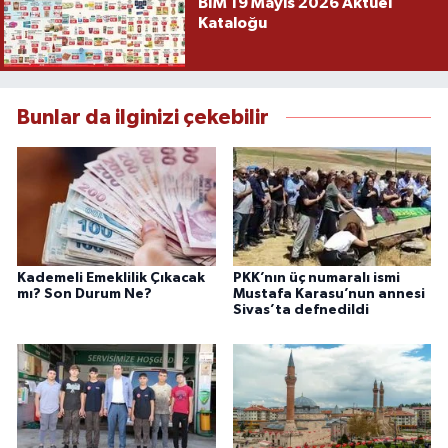
BİM 19 Mayıs 2026 Aktüel
Kataloğu
Bunlar da ilginizi çekebilir
Kademeli Emeklilik Çıkacak
PKK’nın üç numaralı ismi
mı? Son Durum Ne?
Mustafa Karasu’nun annesi
Sivas’ta defnedildi