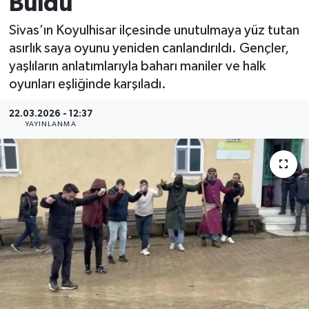
Buldu
MAGAZİN
Sivas’ın Koyulhisar ilçesinde unutulmaya yüz tutan
asırlık saya oyunu yeniden canlandırıldı. Gençler,
ÖZEL HABER
yaşlıların anlatımlarıyla baharı maniler ve halk
oyunları eşliğinde karşıladı.
RESMİ İLANLAR
22.03.2026 - 12:37
YAYINLANMA
SAĞLIK
SİYASET
SOSYAL YARDIMLAR
SPONSORLU YAZI
SPOR
TEKNOLOJİ