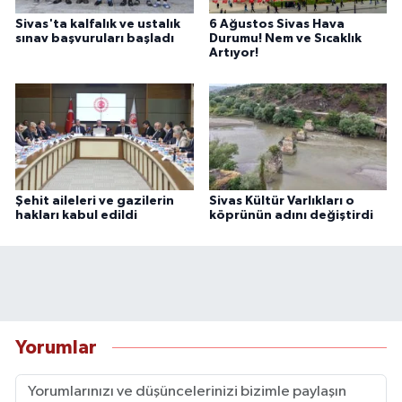
Sivas'ta kalfalık ve ustalık
6 Ağustos Sivas Hava
sınav başvuruları başladı
Durumu! Nem ve Sıcaklık
Artıyor!
Şehit aileleri ve gazilerin
Sivas Kültür Varlıkları o
hakları kabul edildi
köprünün adını değiştirdi
Yorumlar