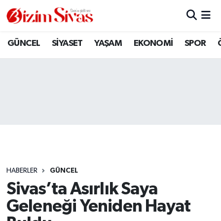
ARAMIZDAN AYRILANLAR
Sivas Nöbetçi Eczaneler
GÜNCEL
SİYASET
YAŞAM
EKONOMİ
SPOR
ASAYİŞ
Sivas Hava Durumu
DİĞER
Sivas Namaz Vakitleri
DÜNYA
Sivas Trafik Yoğunluk Haritası
EĞİTİM
Süper Lig Puan Durumu ve Fikstür
EKONOMİ
Tüm Manşetler
HABERLER
GÜNCEL
Sivas’ta Asırlık Saya
GÜNCEL
Son Dakika Haberleri
Geleneği Yeniden Hayat
KÜLTÜR
Haber Arşivi