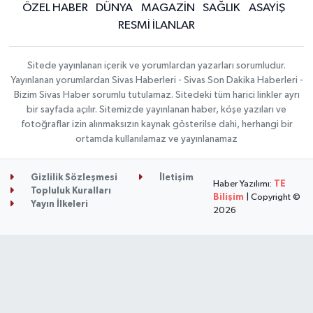
ÖZEL HABER
DÜNYA
MAGAZİN
SAĞLIK
ASAYİŞ
RESMİ İLANLAR
Sitede yayınlanan içerik ve yorumlardan yazarları sorumludur.
Yayınlanan yorumlardan Sivas Haberleri - Sivas Son Dakika Haberleri -
Bizim Sivas Haber sorumlu tutulamaz. Sitedeki tüm harici linkler ayrı
bir sayfada açılır. Sitemizde yayınlanan haber, köşe yazıları ve
fotoğraflar izin alınmaksızın kaynak gösterilse dahi, herhangi bir
ortamda kullanılamaz ve yayınlanamaz
Gizlilik Sözleşmesi
İletişim
Haber Yazılımı:
TE
Topluluk Kuralları
Bilişim
| Copyright ©
Yayın İlkeleri
2026