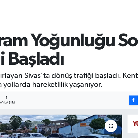
yram Yoğunluğu So
i Başladı
rlayan Sivas’ta dönüş trafiği başladı. Ken
yollarda hareketlilik yaşanıyor.
1
PAYLAŞIM
Y