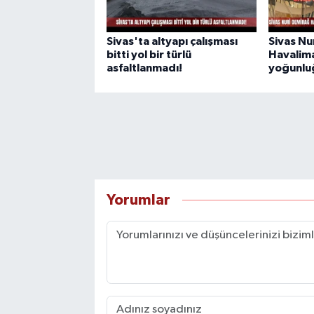
Sivas'ta altyapı çalışması
Sivas Nu
bitti yol bir türlü
Havalima
asfaltlanmadı!
yoğunlu
Yorumlar