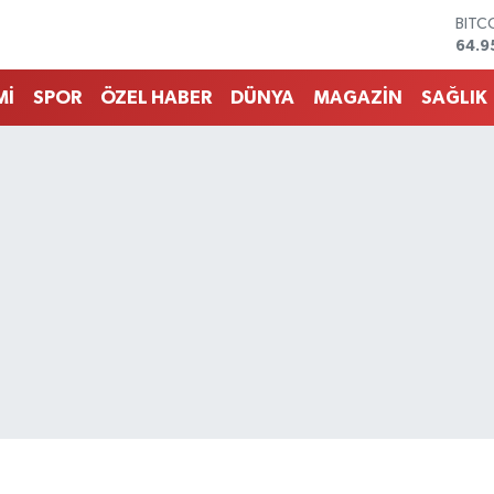
DOL
47,7
EUR
55,2
Mİ
SPOR
ÖZEL HABER
DÜNYA
MAGAZİN
SAĞLIK
STER
64,4
GRAM
6660
BİST
13.7
BITC
64.9