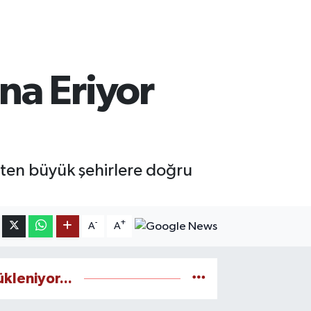
na Eriyor
tten büyük şehirlere doğru
-
+
A
A
ükleniyor...