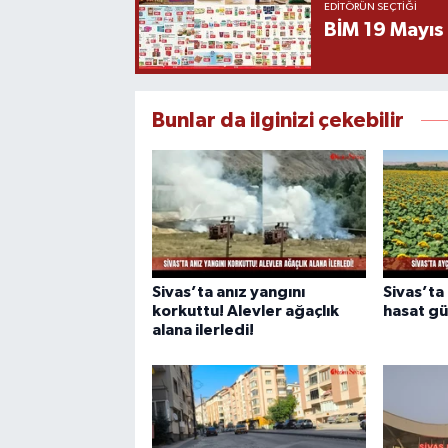
EDITÖRÜN SEÇTIĞI
BİM 19 Mayıs
Bunlar da ilginizi çekebilir
Sivas’ta anız yangını
Sivas’ta 
korkuttu! Alevler ağaçlık
hasat gü
alana ilerledi!