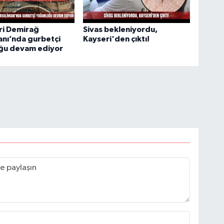
ri Demirağ
Sivas bekleniyordu,
nı’nda gurbetçi
Kayseri'den çıktı!
ğu devam ediyor