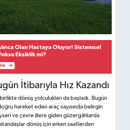
Alınca Olan Hastaya Oluyor! Sistemsel
Yoksa Eksiklik mi?
üle
ugün İtibarıyla Hız Kazandı
birlikte dönüş yolculukları da başladı. Bugün
 doğru hareket eden araç sayısında belirgin
ayseri ve çevre illere giden güzergâhlarda
atandaşlar dönüş için erken saatlerden