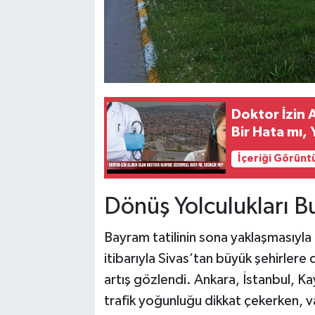
Doktor İzin 
Bir Hata mı, 
İçeriği Görünt
Dönüş Yolculukları B
Bayram tatilinin sona yaklaşmasıyla 
itibarıyla Sivas’tan büyük şehirlere
artış gözlendi. Ankara, İstanbul, K
trafik yoğunluğu dikkat çekerken, v