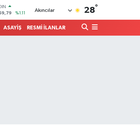
°
AR
28
Akıncılar
436
%0.18
O
510
%0.32
ASAYİŞ
RESMİ İLANLAR
LİN
811
%0.38
 ALTIN
.55
%0.03
100
79
%-14
OIN
59,79
%1.11