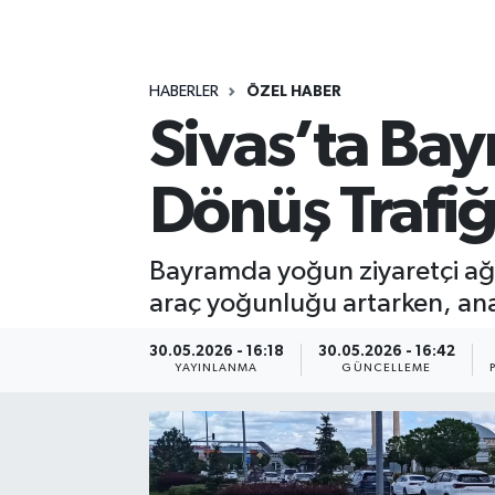
MAGAZİN
HABERLER
ÖZEL HABER
ÖZEL HABER
Sivas’ta Ba
RESMİ İLANLAR
Dönüş Trafiğ
SAĞLIK
SİYASET
Bayramda yoğun ziyaretçi ağı
araç yoğunluğu artarken, ana 
SOSYAL YARDIMLAR
30.05.2026 - 16:18
30.05.2026 - 16:42
YAYINLANMA
GÜNCELLEME
SPONSORLU YAZI
SPOR
TEKNOLOJİ