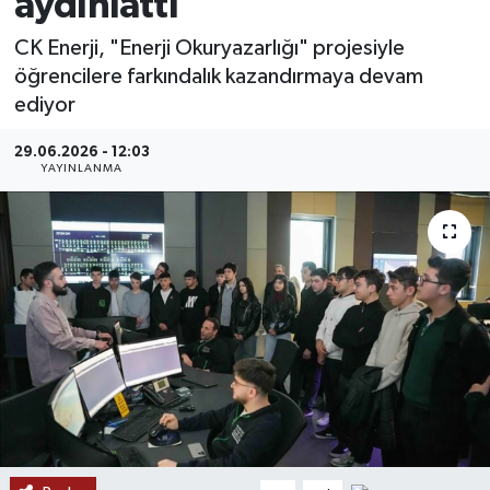
aydınlattı
MAGAZİN
CK Enerji, "Enerji Okuryazarlığı" projesiyle
öğrencilere farkındalık kazandırmaya devam
ÖZEL HABER
ediyor
RESMİ İLANLAR
29.06.2026 - 12:03
YAYINLANMA
SAĞLIK
SİYASET
SOSYAL YARDIMLAR
SPONSORLU YAZI
SPOR
TEKNOLOJİ