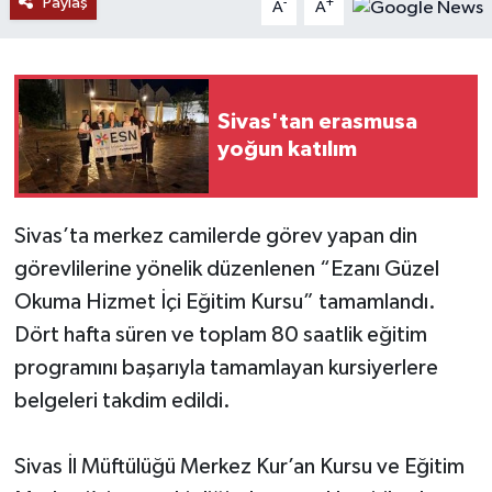
Paylaş
-
+
A
A
YAŞAM
Sivas'tan erasmusa
yoğun katılım
Sivas’ta merkez camilerde görev yapan din
görevlilerine yönelik düzenlenen “Ezanı Güzel
Okuma Hizmet İçi Eğitim Kursu” tamamlandı.
Dört hafta süren ve toplam 80 saatlik eğitim
programını başarıyla tamamlayan kursiyerlere
belgeleri takdim edildi.
Sivas İl Müftülüğü Merkez Kur’an Kursu ve Eğitim