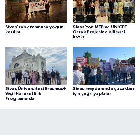
Sivas'tan erasmusa yoğun
Sivas'tan MEB ve UNICEF
katılım
Ortak Projesine bilimsel
katkı
Sivas Üniversitesi Erasmus+
Sivas meydanında çocukları
Yeşil Hareketlilik
için çağrı yaptılar
Programında