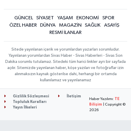
GÜNCEL
SİYASET
YAŞAM
EKONOMİ
SPOR
ÖZEL HABER
DÜNYA
MAGAZİN
SAĞLIK
ASAYİŞ
RESMİ İLANLAR
Sitede yayınlanan içerik ve yorumlardan yazarları sorumludur.
Yayınlanan yorumlardan Sivas Haber - Sivas Haberleri - Sivas Son
Dakika sorumlu tutulamaz. Sitedeki tüm harici linkler ayrı bir sayfada
açılır. Sitemizde yayınlanan haber, köşe yazıları ve fotoğraflar izin
alınmaksızın kaynak gösterilse dahi, herhangi bir ortamda
kullanılamaz ve yayınlanamaz
Gizlilik Sözleşmesi
İletişim
Haber Yazılımı:
TE
Topluluk Kuralları
Bilişim
| Copyright ©
Yayın İlkeleri
2026