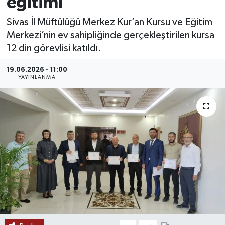
eğitimi
MAGAZİN
Sivas İl Müftülüğü Merkez Kur’an Kursu ve Eğitim
Merkezi’nin ev sahipliğinde gerçekleştirilen kursa
ÖZEL HABER
12 din görevlisi katıldı.
RESMİ İLANLAR
19.06.2026 - 11:00
YAYINLANMA
SAĞLIK
SİYASET
SOSYAL YARDIMLAR
SPONSORLU YAZI
SPOR
TEKNOLOJİ