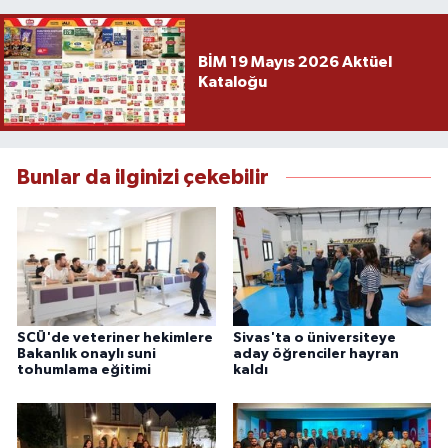
BİM 19 Mayıs 2026 Aktüel
Kataloğu
Bunlar da ilginizi çekebilir
SCÜ'de veteriner hekimlere
Sivas'ta o üniversiteye
Bakanlık onaylı suni
aday öğrenciler hayran
tohumlama eğitimi
kaldı