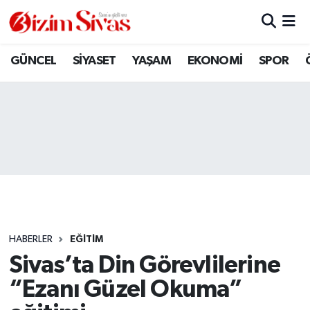
ARAMIZDAN AYRILANLAR
Sivas Nöbetçi Eczaneler
GÜNCEL
SİYASET
YAŞAM
EKONOMİ
SPOR
ASAYİŞ
Sivas Hava Durumu
DİĞER
Sivas Namaz Vakitleri
DÜNYA
Sivas Trafik Yoğunluk Haritası
EĞİTİM
Süper Lig Puan Durumu ve Fikstür
EKONOMİ
Tüm Manşetler
HABERLER
EĞİTİM
Sivas’ta Din Görevlilerine
GÜNCEL
Son Dakika Haberleri
“Ezanı Güzel Okuma”
KÜLTÜR
Haber Arşivi