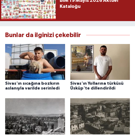
BİM 19 Mayıs 2026 Aktüel
Kataloğu
Bunlar da ilginizi çekebilir
Sivas'ın sıcağına bozkırın
Sivas'ın Yollarına türküsü
aslanıyla varilde serinledi
Üsküp'te dillendirildi