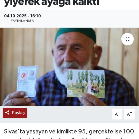
yiyerek ayağa kalktı
MAGAZİN
04.10.2025 - 16:10
YAYINLANMA
ÖZEL HABER
RESMİ İLANLAR
SAĞLIK
SİYASET
SOSYAL YARDIMLAR
SPONSORLU YAZI
Paylaş
-
+
A
A
SPOR
Sivas'ta yaşayan ve kimlikte 95, gerçekte ise 100
TEKNOLOJİ