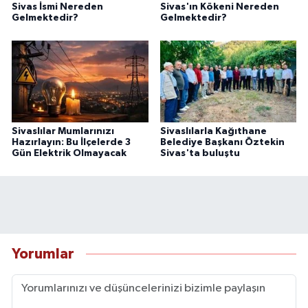
Sivas İsmi Nereden
Sivas'ın Kökeni Nereden
Gelmektedir?
Gelmektedir?
Sivaslılar Mumlarınızı
Sivaslılarla Kağıthane
Hazırlayın: Bu İlçelerde 3
Belediye Başkanı Öztekin
Gün Elektrik Olmayacak
Sivas'ta buluştu
Yorumlar