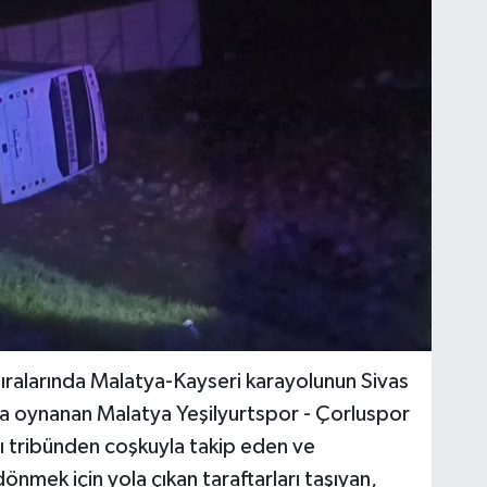
sıralarında Malatya-Kayseri karayolunun Sivas
da oynanan Malatya Yeşilyurtspor - Çorluspor
ı tribünden coşkuyla takip eden ve
nmek için yola çıkan taraftarları taşıyan,