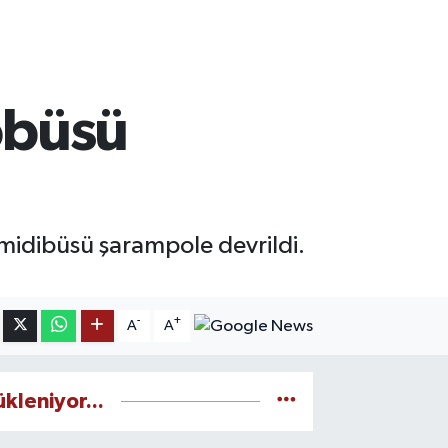
tobüsü
u midibüsü şarampole devrildi.
-
+
A
A
ükleniyor...