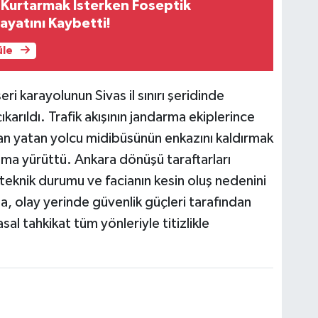
 Kurtarmak İsterken Foseptik
yatını Kaybetti!
üle
i karayolunun Sivas il sınırı şeridinde
karıldı. Trafik akışının jandarma ekiplerince
yan yatan yolcu midibüsünün enkazını kaldırmak
ışma yürüttü. Ankara dönüşü taraftarları
teknik durumu ve facianın kesin oluş nedenini
a, olay yerinde güvenlik güçleri tarafından
sal tahkikat tüm yönleriyle titizlikle