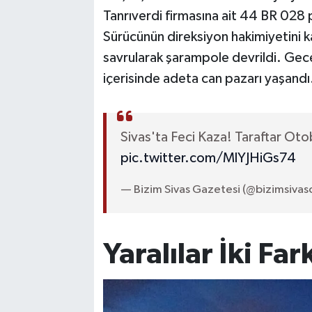
Tanrıverdi firmasına ait 44 BR 028 p
Sürücünün direksiyon hakimiyetini 
savrularak şarampole devrildi. Gec
içerisinde adeta can pazarı yaşandı
Sivas'ta Feci Kaza! Taraftar Oto
pic.twitter.com/MlYJHiGs74
— Bizim Sivas Gazetesi (@bizimsiva
Yaralılar İki Far