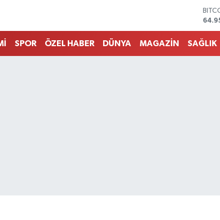
DOL
47,7
EUR
55,2
Mİ
SPOR
ÖZEL HABER
DÜNYA
MAGAZİN
SAĞLIK
STER
64,4
GRAM
6660
BİST
13.7
BITC
64.9