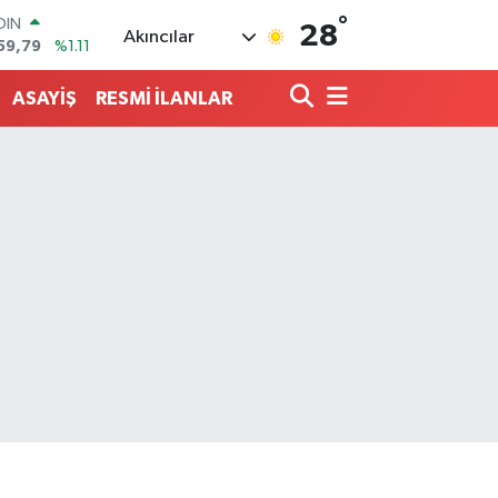
°
AR
28
Akıncılar
436
%0.18
O
510
%0.32
ASAYİŞ
RESMİ İLANLAR
LİN
811
%0.38
 ALTIN
.55
%0.03
100
79
%-14
OIN
59,79
%1.11