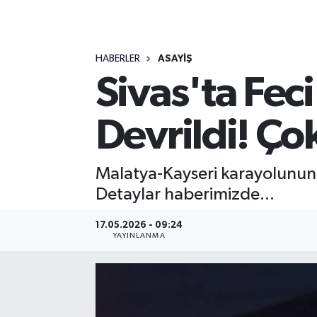
MAGAZİN
HABERLER
ASAYİŞ
ÖZEL HABER
Sivas'ta Fec
RESMİ İLANLAR
Devrildi! Çok
SAĞLIK
SİYASET
Malatya-Kayseri karayolunun S
Detaylar haberimizde...
SOSYAL YARDIMLAR
17.05.2026 - 09:24
YAYINLANMA
SPONSORLU YAZI
SPOR
TEKNOLOJİ