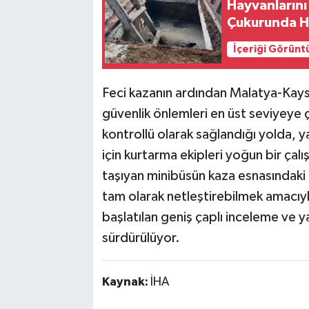
Hayvanlarını
Çukurunda Ha
İçeriği Görünt
Feci kazanın ardından Malatya-Kayser
güvenlik önlemleri en üst seviyeye çı
kontrollü olarak sağlandığı yolda, 
için kurtarma ekipleri yoğun bir çal
taşıyan minibüsün kaza esnasındaki 
tam olarak netleştirebilmek amacıyl
başlatılan geniş çaplı inceleme ve ya
sürdürülüyor.
Kaynak:
İHA