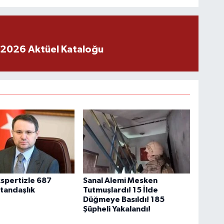
 2026 Aktüel Kataloğu
spertizle 687
Sanal Alemi Mesken
atandaşlık
Tutmuşlardı! 15 İlde
Düğmeye Basıldı! 185
Şüpheli Yakalandı!