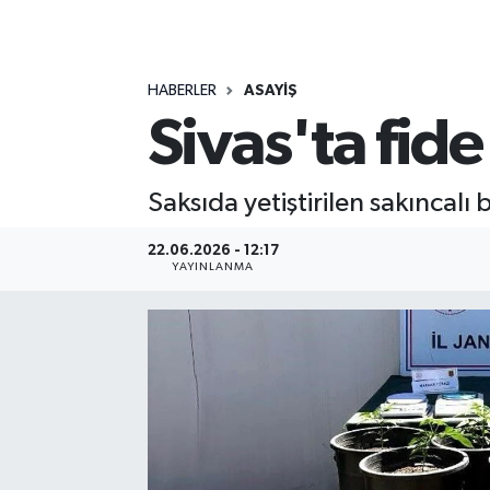
MAGAZİN
HABERLER
ASAYİŞ
ÖZEL HABER
Sivas'ta fid
RESMİ İLANLAR
Saksıda yetiştirilen sakıncalı 
SAĞLIK
22.06.2026 - 12:17
SİYASET
YAYINLANMA
SOSYAL YARDIMLAR
SPONSORLU YAZI
SPOR
TEKNOLOJİ