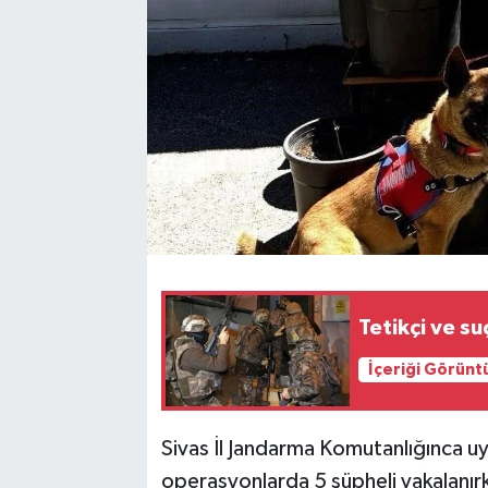
YAŞAM
Tetikçi ve su
İçeriği Görünt
Sivas İl Jandarma Komutanlığınca u
operasyonlarda 5 şüpheli yakalanır