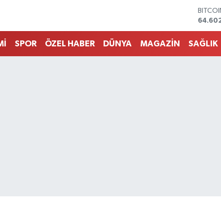
DOLA
47,60
EURO
55,02
Mİ
SPOR
ÖZEL HABER
DÜNYA
MAGAZİN
SAĞLIK
STERLİ
64,23
GRAM 
6513.9
BİST1
13.768
BITCO
64.60