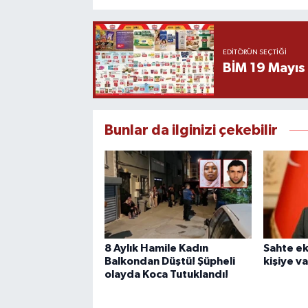
EDITÖRÜN SEÇTIĞI
BİM 19 Mayıs
Bunlar da ilginizi çekebilir
8 Aylık Hamile Kadın
Sahte ek
Balkondan Düştü! Şüpheli
kişiye v
olayda Koca Tutuklandı!