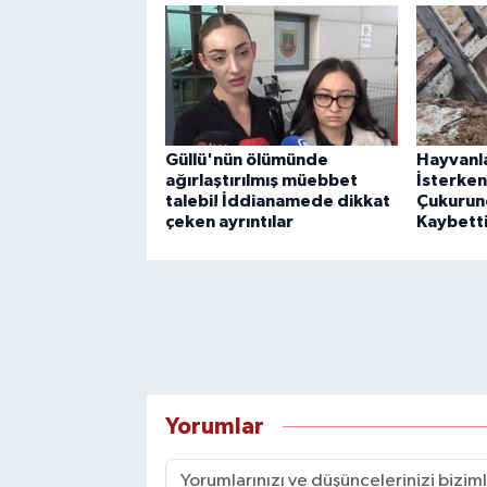
Güllü'nün ölümünde
Hayvanla
ağırlaştırılmış müebbet
İsterken
talebi! İddianamede dikkat
Çukurun
çeken ayrıntılar
Kaybetti
Yorumlar