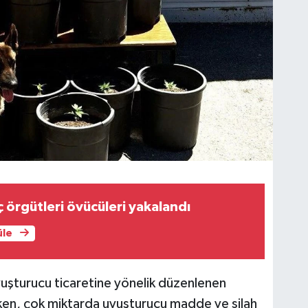
ç örgütleri övücüleri yakalandı
üle
yuşturucu ticaretine yönelik düzenlenen
ken, çok miktarda uyuşturucu madde ve silah