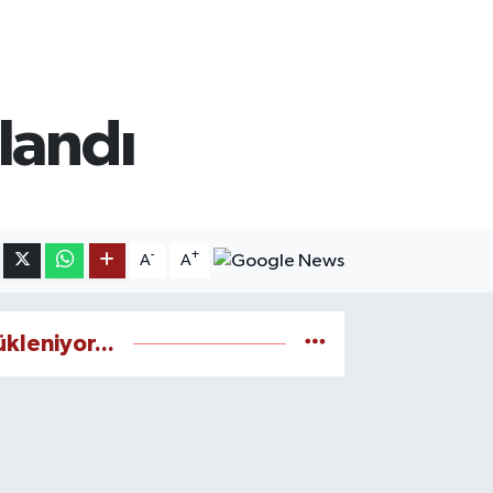
landı
-
+
A
A
ükleniyor...