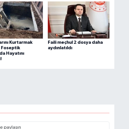
rını Kurtarmak
Faili meçhul 2 dosya daha
 Foseptik
aydınlatıldı
da Hayatını
!