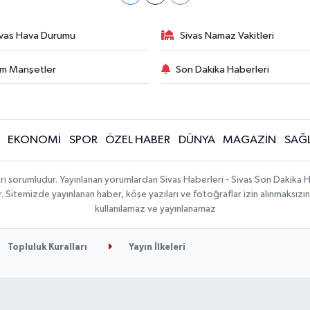
ivas Hava Durumu
Sivas Namaz Vakitleri
m Manşetler
Son Dakika Haberleri
EKONOMİ
SPOR
ÖZEL HABER
DÜNYA
MAGAZİN
SAĞL
rı sorumludur. Yayınlanan yorumlardan Sivas Haberleri - Sivas Son Dakika 
ılır. Sitemizde yayınlanan haber, köşe yazıları ve fotoğraflar izin alınmaksı
kullanılamaz ve yayınlanamaz
Topluluk Kuralları
Yayın İlkeleri