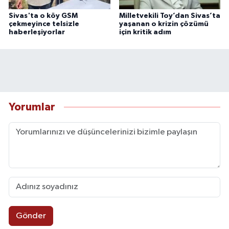
Sivas'ta o köy GSM
Milletvekili Toy’dan Sivas’ta
çekmeyince telsizle
yaşanan o krizin çözümü
haberleşiyorlar
için kritik adım
Yorumlar
Gönder