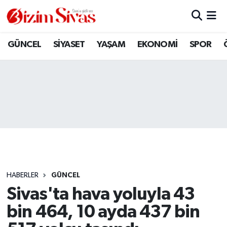
ARAMIZDAN AYRILANLAR
Sivas Nöbetçi Eczaneler
GÜNCEL
SİYASET
YAŞAM
EKONOMİ
SPOR
ASAYİŞ
Sivas Hava Durumu
DİĞER
Sivas Namaz Vakitleri
DÜNYA
Sivas Trafik Yoğunluk Haritası
EĞİTİM
Süper Lig Puan Durumu ve Fikstür
EKONOMİ
Tüm Manşetler
HABERLER
GÜNCEL
Sivas'ta hava yoluyla 43
GÜNCEL
Son Dakika Haberleri
bin 464, 10 ayda 437 bin
KÜLTÜR
Haber Arşivi