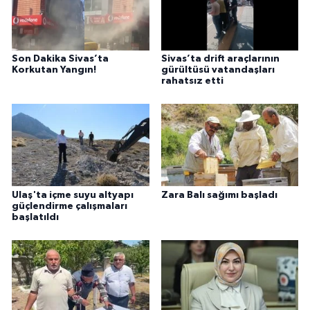
Son Dakika Sivas’ta
Sivas’ta drift araçlarının
Korkutan Yangın!
gürültüsü vatandaşları
rahatsız etti
Ulaş'ta içme suyu altyapı
Zara Balı sağımı başladı
güçlendirme çalışmaları
başlatıldı