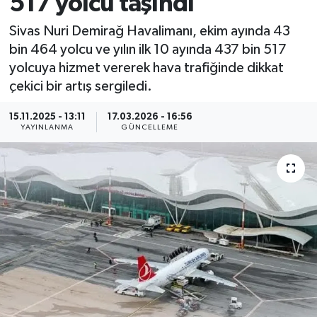
517 yolcu taşındı
MAGAZİN
Sivas Nuri Demirağ Havalimanı, ekim ayında 43
bin 464 yolcu ve yılın ilk 10 ayında 437 bin 517
ÖZEL HABER
yolcuya hizmet vererek hava trafiğinde dikkat
çekici bir artış sergiledi.
RESMİ İLANLAR
15.11.2025 - 13:11
17.03.2026 - 16:56
YAYINLANMA
GÜNCELLEME
SAĞLIK
SİYASET
SOSYAL YARDIMLAR
SPONSORLU YAZI
SPOR
TEKNOLOJİ