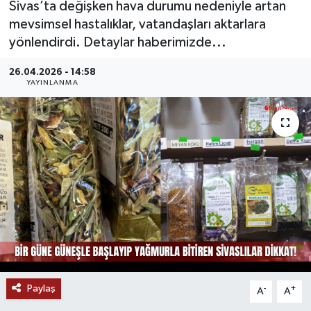
Sivas’ta değişken hava durumu nedeniyle artan
mevsimsel hastalıklar, vatandaşları aktarlara
MAGAZİN
yönlendirdi. Detaylar haberimizde...
ÖZEL HABER
26.04.2026 - 14:58
YAYINLANMA
RESMİ İLANLAR
SAĞLIK
SİYASET
SOSYAL YARDIMLAR
SPONSORLU YAZI
SPOR
Paylaş
-
+
A
A
TEKNOLOJİ