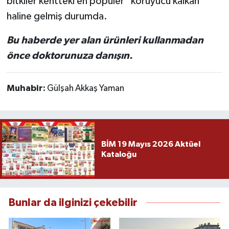
bitkiler kentteki en popüler "koruyucu kalkan"
haline gelmiş durumda.
Bu haberde yer alan ürünleri kullanmadan
önce doktorunuza danışın.
Muhabir:
Gülşah Akkaş Yaman
BİM 19 Mayıs 2026 Aktüel
Kataloğu
Bunlar da ilginizi çekebilir