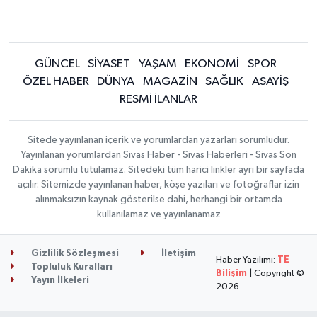
GÜNCEL
SİYASET
YAŞAM
EKONOMİ
SPOR
ÖZEL HABER
DÜNYA
MAGAZİN
SAĞLIK
ASAYİŞ
RESMİ İLANLAR
Sitede yayınlanan içerik ve yorumlardan yazarları sorumludur.
Yayınlanan yorumlardan Sivas Haber - Sivas Haberleri - Sivas Son
Dakika sorumlu tutulamaz. Sitedeki tüm harici linkler ayrı bir sayfada
açılır. Sitemizde yayınlanan haber, köşe yazıları ve fotoğraflar izin
alınmaksızın kaynak gösterilse dahi, herhangi bir ortamda
kullanılamaz ve yayınlanamaz
Gizlilik Sözleşmesi
İletişim
Haber Yazılımı:
TE
Topluluk Kuralları
Bilişim
| Copyright ©
Yayın İlkeleri
2026