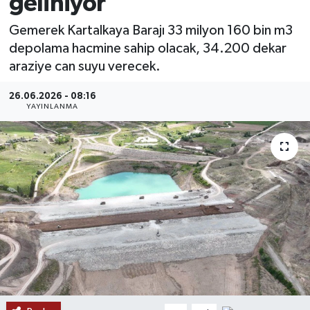
geliniyor
MAGAZİN
Gemerek Kartalkaya Barajı 33 milyon 160 bin m3
depolama hacmine sahip olacak, 34.200 dekar
ÖZEL HABER
araziye can suyu verecek.
RESMİ İLANLAR
26.06.2026 - 08:16
YAYINLANMA
SAĞLIK
SİYASET
SOSYAL YARDIMLAR
SPONSORLU YAZI
SPOR
TEKNOLOJİ