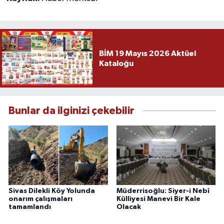
BİM 19 Mayıs 2026 Aktüel
Kataloğu
Bunlar da ilginizi çekebilir
Sivas Dilekli Köy Yolunda
Müderrisoğlu: Siyer-i Nebî
onarım çalışmaları
Külliyesi Manevi Bir Kale
tamamlandı
Olacak