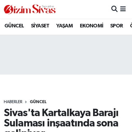
ARAMIZDAN AYRILANLAR
Sivas Nöbetçi Eczaneler
GÜNCEL
SİYASET
YAŞAM
EKONOMİ
SPOR
ASAYİŞ
Sivas Hava Durumu
DİĞER
Sivas Namaz Vakitleri
DÜNYA
Sivas Trafik Yoğunluk Haritası
EĞİTİM
Süper Lig Puan Durumu ve Fikstür
EKONOMİ
Tüm Manşetler
HABERLER
GÜNCEL
Sivas'ta Kartalkaya Barajı
GÜNCEL
Son Dakika Haberleri
Sulaması inşaatında sona
KÜLTÜR
Haber Arşivi