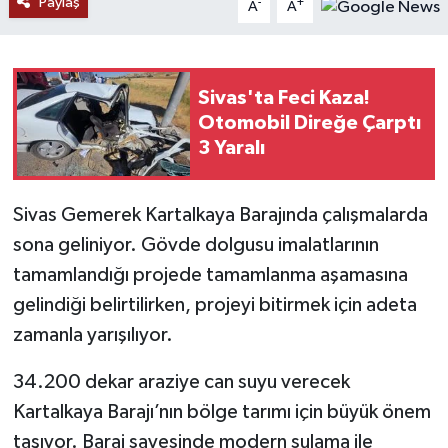
Paylaş
-
+
A
A
YAŞAM
Sivas'ta Feci Kaza!
Otomobil Direğe Çarptı
3 Yaralı
Sivas Gemerek Kartalkaya Barajında çalışmalarda
sona geliniyor. Gövde dolgusu imalatlarının
tamamlandığı projede tamamlanma aşamasına
gelindiği belirtilirken,
projeyi bitirmek için adeta
zamanla yarışılıyor.
34.200 dekar araziye can suyu verecek
Kartalkaya Barajı’nın bölge tarımı için büyük önem
taşıyor. Baraj sayesinde modern sulama ile