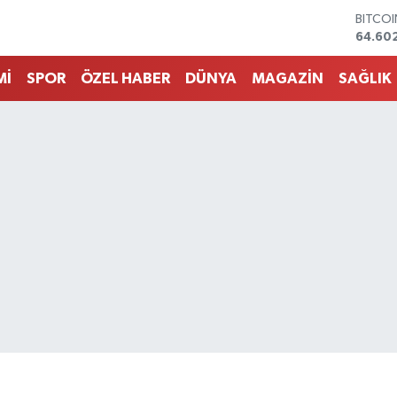
DOLA
47,59
EURO
55,07
Mİ
SPOR
ÖZEL HABER
DÜNYA
MAGAZİN
SAĞLIK
STERLİ
64,24
GRAM 
6513.9
BİST1
13.768
BITCO
64.60