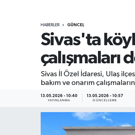
MAGAZİN
HABERLER
GÜNCEL
ÖZEL HABER
Sivas'ta köyl
RESMİ İLANLAR
çalışmaları 
SAĞLIK
SİYASET
Sivas İl Özel İdaresi, Ulaş 
bakım ve onarım çalışmaların
SOSYAL YARDIMLAR
13.05.2026 - 10:40
13.05.2026 - 10:57
YAYINLANMA
GÜNCELLEME
SPONSORLU YAZI
SPOR
TEKNOLOJİ