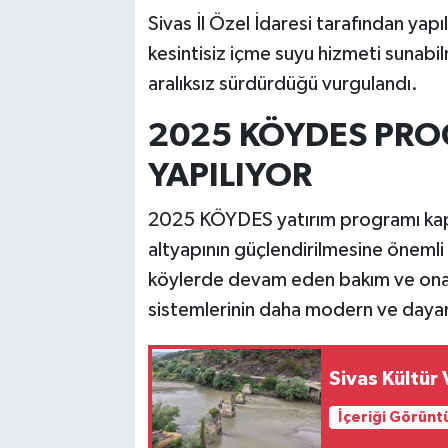
Sivas İl Özel İdaresi tarafından yap
kesintisiz içme suyu hizmeti sunabil
aralıksız sürdürdüğü vurgulandı.
2025 KÖYDES PR
YAPILIYOR
2025 KÖYDES yatırım programı kapsa
altyapının güçlendirilmesine önemli k
köylerde devam eden bakım ve onarım
sistemlerinin daha modern ve dayanı
Sivas Kültür 
İçeriği Görünt