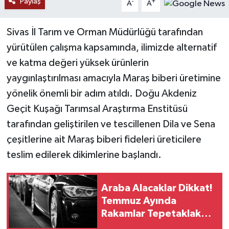
Paylaş
-
+
A
A
YAŞAM
Sivas İl Tarım ve Orman Müdürlüğü tarafından
yürütülen çalışma kapsamında, ilimizde alternatif
ve katma değeri yüksek ürünlerin
yaygınlaştırılması amacıyla Maraş biberi üretimine
yönelik önemli bir adım atıldı. Doğu Akdeniz
Geçit Kuşağı Tarımsal Araştırma Enstitüsü
tarafından geliştirilen ve tescillenen Dila ve Sena
çeşitlerine ait Maraş biberi fideleri üreticilere
teslim edilerek dikimlerine başlandı.
Araba Alacaklar Dikkat!
Temmuz Ayında
Rakamlar Tepetaklak
Oldu