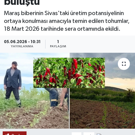
buluştu
MAGAZİN
Maraş biberinin Sivas'taki üretim potansiyelinin
ortaya konulması amacıyla temin edilen tohumlar,
ÖZEL HABER
18 Mart 2026 tarihinde sera ortamında ekildi.
RESMİ İLANLAR
05.06.2026 - 10:31
1
YAYINLANMA
PAYLAŞIM
SAĞLIK
SİYASET
SOSYAL YARDIMLAR
SPONSORLU YAZI
SPOR
TEKNOLOJİ