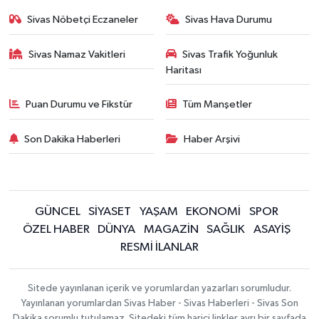
Sivas Nöbetçi Eczaneler
Sivas Hava Durumu
Sivas Namaz Vakitleri
Sivas Trafik Yoğunluk
Haritası
Puan Durumu ve Fikstür
Tüm Manşetler
Son Dakika Haberleri
Haber Arşivi
GÜNCEL
SİYASET
YAŞAM
EKONOMİ
SPOR
ÖZEL HABER
DÜNYA
MAGAZİN
SAĞLIK
ASAYİŞ
RESMİ İLANLAR
Sitede yayınlanan içerik ve yorumlardan yazarları sorumludur.
Yayınlanan yorumlardan Sivas Haber - Sivas Haberleri - Sivas Son
Dakika sorumlu tutulamaz. Sitedeki tüm harici linkler ayrı bir sayfada