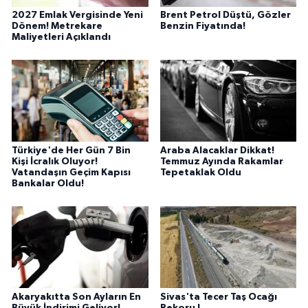
2027 Emlak Vergisinde Yeni
Brent Petrol Düştü, Gözler
Dönem! Metrekare
Benzin Fiyatında!
Maliyetleri Açıklandı
Türkiye'de Her Gün 7 Bin
Araba Alacaklar Dikkat!
Kişi İcralık Oluyor!
Temmuz Ayında Rakamlar
Vatandaşın Geçim Kapısı
Tepetaklak Oldu
Bankalar Oldu!
Akaryakıtta Son Ayların En
Sivas'ta Tecer Taş Ocağı
Büyük İndirimi Geliyor!
Rekoru !