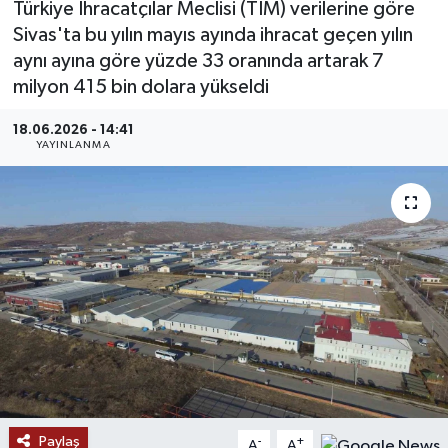
Türkiye İhracatçılar Meclisi (TİM) verilerine göre
Sivas'ta bu yılın mayıs ayında ihracat geçen yılın
MAGAZİN
aynı ayına göre yüzde 33 oranında artarak 7
milyon 415 bin dolara yükseldi
ÖZEL HABER
18.06.2026 - 14:41
RESMİ İLANLAR
YAYINLANMA
SAĞLIK
SİYASET
SOSYAL YARDIMLAR
SPONSORLU YAZI
SPOR
Paylaş
TEKNOLOJİ
-
+
A
A