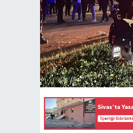
YAŞAM
Sivas'ta Yas
İçeriği Görünt