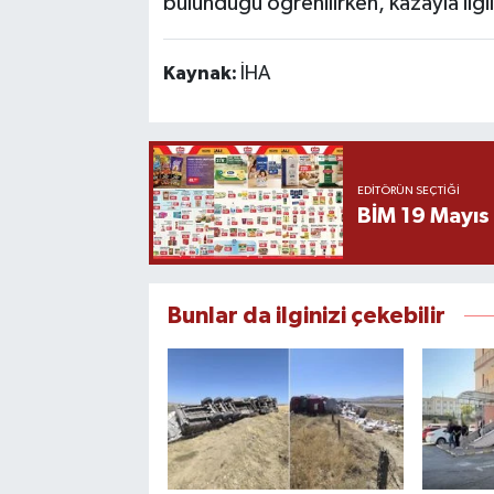
bulunduğu öğrenilirken, kazayla ilgil
Kaynak:
İHA
EDITÖRÜN SEÇTIĞI
BİM 19 Mayıs
Bunlar da ilginizi çekebilir