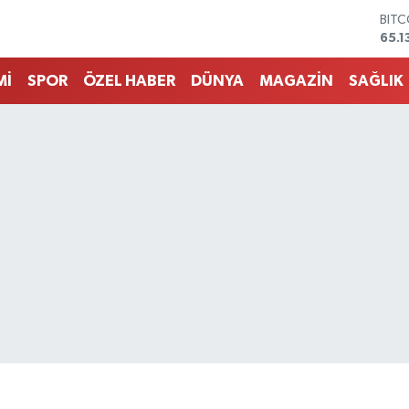
DOL
47,
EUR
55,1
Mİ
SPOR
ÖZEL HABER
DÜNYA
MAGAZİN
SAĞLIK
STER
64,
GRA
664
BİST
13.7
BIT
65.1