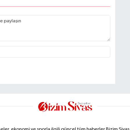
meler, ekonomi ve sporla ilgili güncel tüm haberler Bizim Sivas