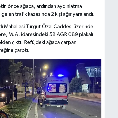
etin önce ağaca, ardından aydınlatma
len trafik kazasında 2 kişi ağır yaralandı.
rdı Mahallesi Turgut Özal Caddesi üzerinde
göre, M.A. idaresindeki 58 AGR 089 plakalı
olden çıktı. Refüjdeki ağaca çarpan
reğine çarptı.