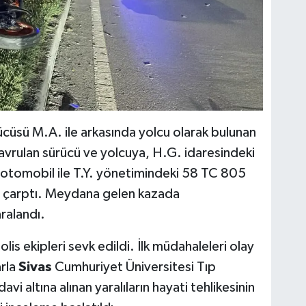
cüsü M.A. ile arkasında yolcu olarak bulunan
savrulan sürücü ve yolcuya, H.G. idaresindeki
otomobil ile T.Y. yönetimindeki 58 TC 805
 çarptı. Meydana gelen kazada
aralandı.
lis ekipleri sevk edildi. İlk müdahaleleri olay
arla
Sivas
Cumhuriyet Üniversitesi Tıp
avi altına alınan yaralıların hayati tehlikesinin