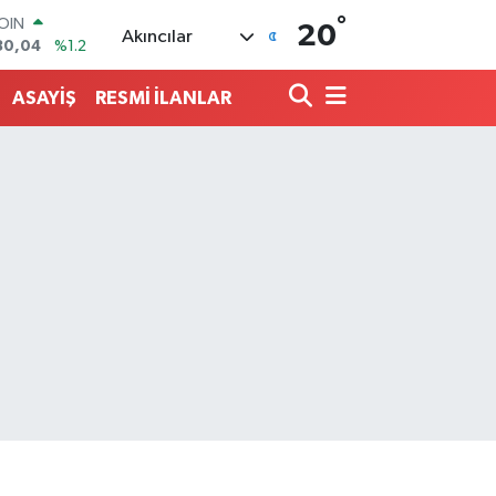
°
AR
20
Akıncılar
7106
%0.17
O
652
%0.27
ASAYİŞ
RESMİ İLANLAR
LİN
4046
%0.35
M ALTIN
8.99
%2.59
100
73
%-19
COIN
30,04
%1.2