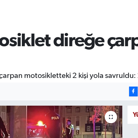
siklet direğe çarp
arpan motosikletteki 2 kişi yola savruldu: 
Y