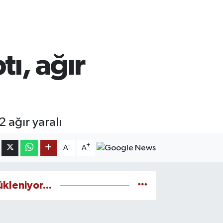
tı, ağır
2 ağır yaralı
-
+
A
A
ükleniyor...