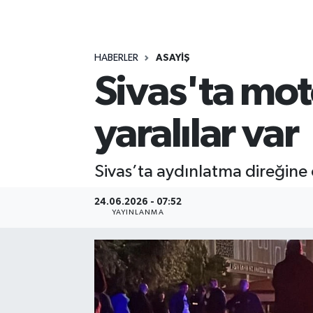
MAGAZİN
HABERLER
ASAYİŞ
ÖZEL HABER
Sivas'ta moto
RESMİ İLANLAR
yaralılar var
SAĞLIK
SİYASET
Sivas’ta aydınlatma direğine ç
SOSYAL YARDIMLAR
24.06.2026 - 07:52
YAYINLANMA
SPONSORLU YAZI
SPOR
TEKNOLOJİ