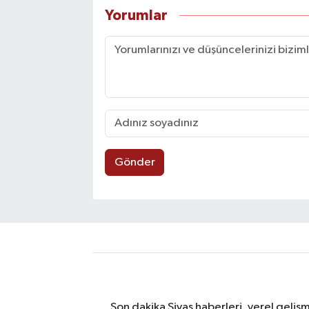
Yorumlar
Gönder
Son dakika Sivas haberleri, yerel geliş