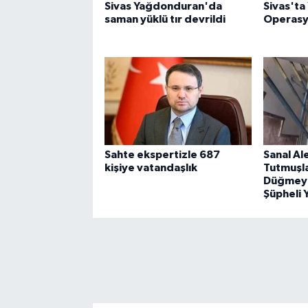
Sivas Yağdonduran'da
Sivas'ta 
saman yüklü tır devrildi
Operas
Sahte ekspertizle 687
Sanal A
kişiye vatandaşlık
Tutmuşla
Düğmeye
Şüpheli 