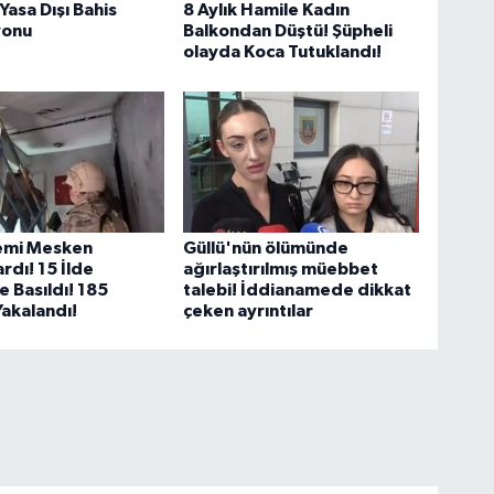
Yasa Dışı Bahis
8 Aylık Hamile Kadın
yonu
Balkondan Düştü! Şüpheli
olayda Koca Tutuklandı!
lemi Mesken
Güllü'nün ölümünde
rdı! 15 İlde
ağırlaştırılmış müebbet
 Basıldı! 185
talebi! İddianamede dikkat
Yakalandı!
çeken ayrıntılar