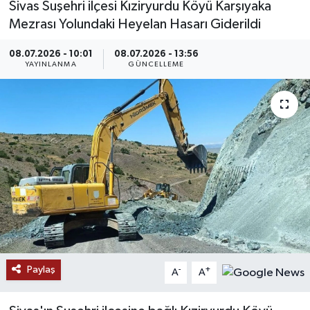
Sivas Suşehri ilçesi Kıziryurdu Köyü Karşıyaka
Mezrası Yolundaki Heyelan Hasarı Giderildi
MAGAZİN
08.07.2026 - 10:01
08.07.2026 - 13:56
ÖZEL HABER
YAYINLANMA
GÜNCELLEME
RESMİ İLANLAR
SAĞLIK
SİYASET
SOSYAL YARDIMLAR
SPONSORLU YAZI
Paylaş
-
+
SPOR
A
A
TEKNOLOJİ