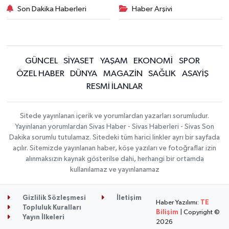
Son Dakika Haberleri
Haber Arşivi
GÜNCEL
SİYASET
YAŞAM
EKONOMİ
SPOR
ÖZEL HABER
DÜNYA
MAGAZİN
SAĞLIK
ASAYİŞ
RESMİ İLANLAR
Sitede yayınlanan içerik ve yorumlardan yazarları sorumludur.
Yayınlanan yorumlardan Sivas Haber - Sivas Haberleri - Sivas Son
Dakika sorumlu tutulamaz. Sitedeki tüm harici linkler ayrı bir sayfada
açılır. Sitemizde yayınlanan haber, köşe yazıları ve fotoğraflar izin
alınmaksızın kaynak gösterilse dahi, herhangi bir ortamda
kullanılamaz ve yayınlanamaz
Gizlilik Sözleşmesi
İletişim
Haber Yazılımı:
TE
Topluluk Kuralları
Bilişim
| Copyright ©
Yayın İlkeleri
2026