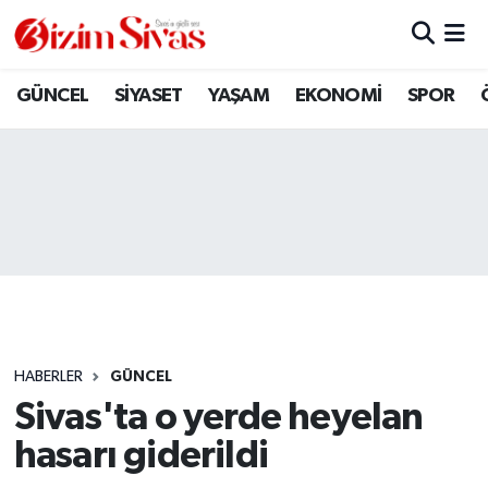
ARAMIZDAN AYRILANLAR
Sivas Nöbetçi Eczaneler
GÜNCEL
SİYASET
YAŞAM
EKONOMİ
SPOR
ASAYİŞ
Sivas Hava Durumu
DİĞER
Sivas Namaz Vakitleri
DÜNYA
Sivas Trafik Yoğunluk Haritası
EĞİTİM
Süper Lig Puan Durumu ve Fikstür
EKONOMİ
Tüm Manşetler
HABERLER
GÜNCEL
Sivas'ta o yerde heyelan
GÜNCEL
Son Dakika Haberleri
hasarı giderildi
KÜLTÜR
Haber Arşivi