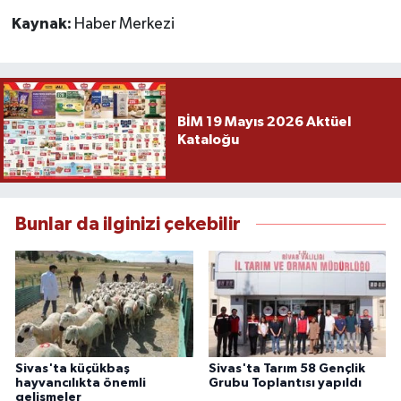
Kaynak:
Haber Merkezi
BİM 19 Mayıs 2026 Aktüel
Kataloğu
Bunlar da ilginizi çekebilir
Sivas'ta küçükbaş
Sivas'ta Tarım 58 Gençlik
hayvancılıkta önemli
Grubu Toplantısı yapıldı
gelişmeler