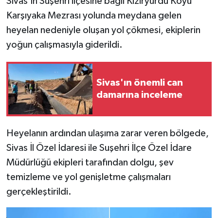
Sivas'ın Suşehri ilçesine bağlı Kıziryurdu Köyü
Karşıyaka Mezrası yolunda meydana gelen
YAŞAM
heyelan nedeniyle oluşan yol çökmesi, ekiplerin
yoğun çalışmasıyla giderildi.
Sivas'ın önemli can
damarına inceleme
Heyelanın ardından ulaşıma zarar veren bölgede,
Sivas İl Özel İdaresi ile Suşehri İlçe Özel İdare
Müdürlüğü ekipleri tarafından dolgu, şev
temizleme ve yol genişletme çalışmaları
gerçekleştirildi.