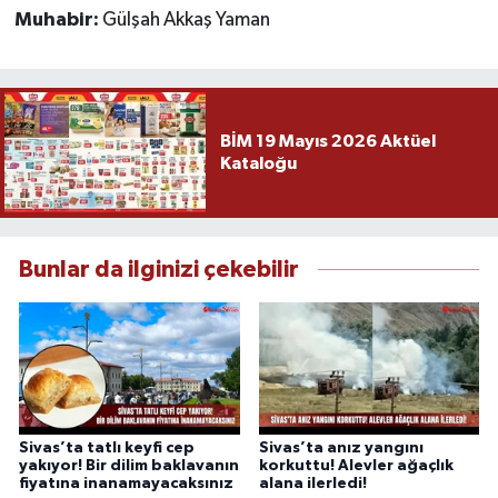
Muhabir:
Gülşah Akkaş Yaman
BİM 19 Mayıs 2026 Aktüel
Kataloğu
Bunlar da ilginizi çekebilir
Sivas’ta tatlı keyfi cep
Sivas’ta anız yangını
yakıyor! Bir dilim baklavanın
korkuttu! Alevler ağaçlık
fiyatına inanamayacaksınız
alana ilerledi!