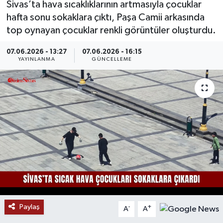
Sivas’ta hava sıcaklıklarının artmasıyla çocuklar
hafta sonu sokaklara çıktı, Paşa Camii arkasında
MAGAZİN
top oynayan çocuklar renkli görüntüler oluşturdu.
ÖZEL HABER
07.06.2026 - 13:27
07.06.2026 - 16:15
YAYINLANMA
GÜNCELLEME
RESMİ İLANLAR
SAĞLIK
SİYASET
SOSYAL YARDIMLAR
SPONSORLU YAZI
SPOR
Paylaş
-
+
A
A
TEKNOLOJİ