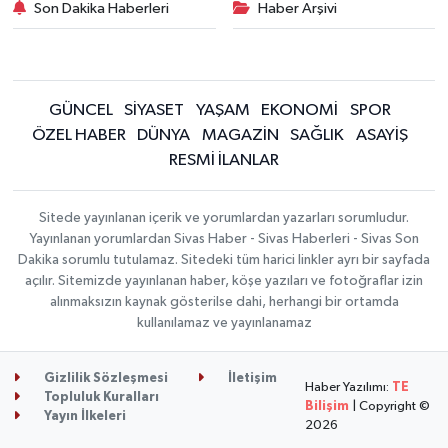
Son Dakika Haberleri
Haber Arşivi
GÜNCEL
SİYASET
YAŞAM
EKONOMİ
SPOR
ÖZEL HABER
DÜNYA
MAGAZİN
SAĞLIK
ASAYİŞ
RESMİ İLANLAR
Sitede yayınlanan içerik ve yorumlardan yazarları sorumludur.
Yayınlanan yorumlardan Sivas Haber - Sivas Haberleri - Sivas Son
Dakika sorumlu tutulamaz. Sitedeki tüm harici linkler ayrı bir sayfada
açılır. Sitemizde yayınlanan haber, köşe yazıları ve fotoğraflar izin
alınmaksızın kaynak gösterilse dahi, herhangi bir ortamda
kullanılamaz ve yayınlanamaz
Gizlilik Sözleşmesi
İletişim
Haber Yazılımı:
TE
Topluluk Kuralları
Bilişim
| Copyright ©
Yayın İlkeleri
2026