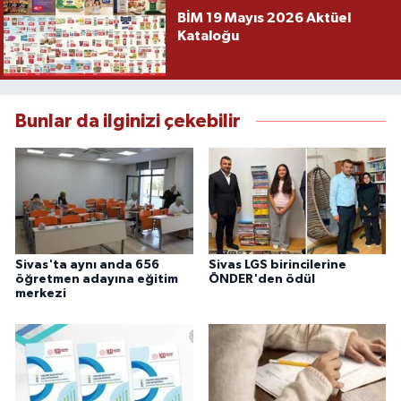
BİM 19 Mayıs 2026 Aktüel
Kataloğu
Bunlar da ilginizi çekebilir
Sivas'ta aynı anda 656
Sivas LGS birincilerine
öğretmen adayına eğitim
ÖNDER'den ödül
merkezi