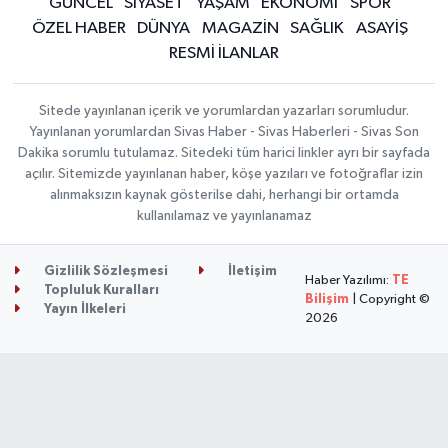
GÜNCEL
SİYASET
YAŞAM
EKONOMİ
SPOR
ÖZEL HABER
DÜNYA
MAGAZİN
SAĞLIK
ASAYİŞ
RESMİ İLANLAR
Sitede yayınlanan içerik ve yorumlardan yazarları sorumludur.
Yayınlanan yorumlardan Sivas Haber - Sivas Haberleri - Sivas Son
Dakika sorumlu tutulamaz. Sitedeki tüm harici linkler ayrı bir sayfada
açılır. Sitemizde yayınlanan haber, köşe yazıları ve fotoğraflar izin
alınmaksızın kaynak gösterilse dahi, herhangi bir ortamda
kullanılamaz ve yayınlanamaz
Gizlilik Sözleşmesi
İletişim
Haber Yazılımı:
TE
Topluluk Kuralları
Bilişim
| Copyright ©
Yayın İlkeleri
2026