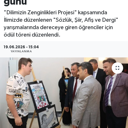
günü
MAGAZİN
"Dilimizin Zenginlikleri Projesi" kapsamında
İlimizde düzenlenen "Sözlük, Şiir, Afiş ve Dergi"
ÖZEL HABER
yarışmalarında dereceye giren öğrenciler için
ödül töreni düzenlendi.
RESMİ İLANLAR
19.06.2026 - 15:04
YAYINLANMA
SAĞLIK
SİYASET
SOSYAL YARDIMLAR
SPONSORLU YAZI
SPOR
TEKNOLOJİ