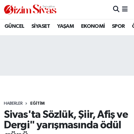
ARAMIZDAN AYRILANLAR
Sivas Nöbetçi Eczaneler
GÜNCEL
SİYASET
YAŞAM
EKONOMİ
SPOR
ASAYİŞ
Sivas Hava Durumu
DİĞER
Sivas Namaz Vakitleri
DÜNYA
Sivas Trafik Yoğunluk Haritası
EĞİTİM
Süper Lig Puan Durumu ve Fikstür
EKONOMİ
Tüm Manşetler
HABERLER
EĞİTİM
Sivas'ta Sözlük, Şiir, Afiş ve
GÜNCEL
Son Dakika Haberleri
Dergi" yarışmasında ödül
KÜLTÜR
Haber Arşivi