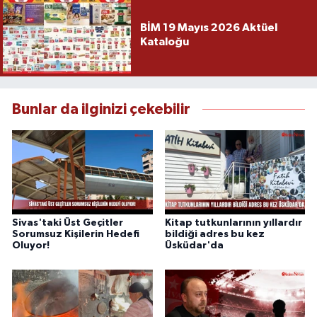
BİM 19 Mayıs 2026 Aktüel
Kataloğu
Bunlar da ilginizi çekebilir
Sivas'taki Üst Geçitler
Kitap tutkunlarının yıllardır
Sorumsuz Kişilerin Hedefi
bildiği adres bu kez
Oluyor!
Üsküdar'da