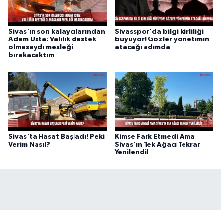
Sivas'ın son kalaycılarından
Sivasspor'da bilgi kirliliği
Adem Usta: Valilik destek
büyüyor! Gözler yönetimin
olmasaydı mesleği
atacağı adımda
bırakacaktım
Sivas'ta Hasat Başladı! Peki
Kimse Fark Etmedi Ama
Verim Nasıl?
Sivas'ın Tek Ağacı Tekrar
Yenilendi!