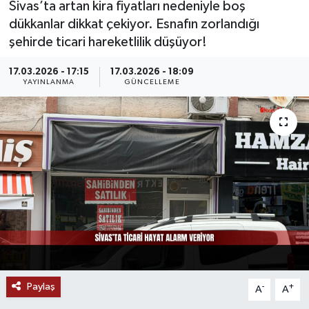
Sivas’ta artan kira fiyatları nedeniyle boş
dükkanlar dikkat çekiyor. Esnafın zorlandığı
MAGAZİN
şehirde ticari hareketlilik düşüyor!
ÖZEL HABER
17.03.2026 - 17:15
17.03.2026 - 18:09
YAYINLANMA
GÜNCELLEME
RESMİ İLANLAR
SAĞLIK
SİYASET
SOSYAL YARDIMLAR
SPONSORLU YAZI
SPOR
Paylaş
-
+
A
A
TEKNOLOJİ