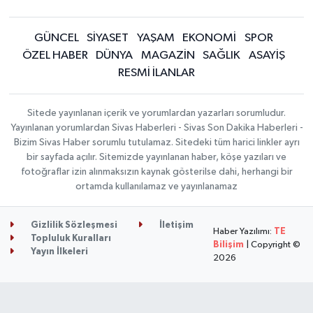
GÜNCEL
SİYASET
YAŞAM
EKONOMİ
SPOR
ÖZEL HABER
DÜNYA
MAGAZİN
SAĞLIK
ASAYİŞ
RESMİ İLANLAR
Sitede yayınlanan içerik ve yorumlardan yazarları sorumludur.
Yayınlanan yorumlardan Sivas Haberleri - Sivas Son Dakika Haberleri -
Bizim Sivas Haber sorumlu tutulamaz. Sitedeki tüm harici linkler ayrı
bir sayfada açılır. Sitemizde yayınlanan haber, köşe yazıları ve
fotoğraflar izin alınmaksızın kaynak gösterilse dahi, herhangi bir
ortamda kullanılamaz ve yayınlanamaz
Gizlilik Sözleşmesi
İletişim
Haber Yazılımı:
TE
Topluluk Kuralları
Bilişim
| Copyright ©
Yayın İlkeleri
2026