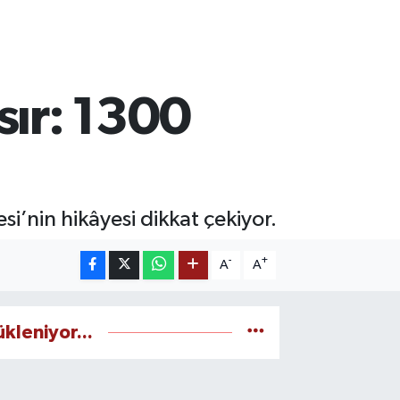
sır: 1300
’nin hikâyesi dikkat çekiyor.
-
+
A
A
ükleniyor...