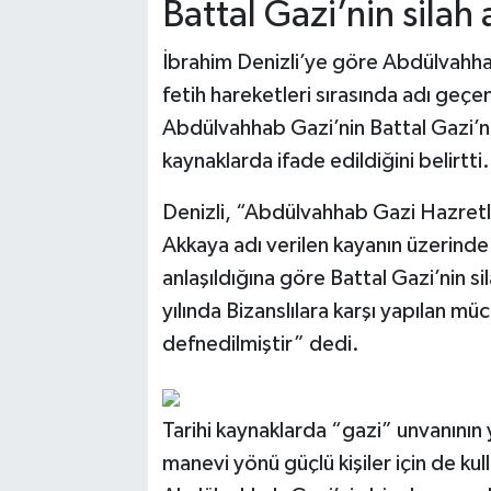
Battal Gazi’nin silah 
İbrahim Denizli’ye göre Abdülvahh
fetih hareketleri sırasında adı geçen 
Abdülvahhab Gazi’nin Battal Gazi’ni
kaynaklarda ifade edildiğini belirtti.
Denizli, “Abdülvahhab Gazi Hazretle
Akkaya adı verilen kayanın üzerind
anlaşıldığına göre Battal Gazi’nin si
yılında Bizanslılara karşı yapılan m
defnedilmiştir” dedi.
Tarihi kaynaklarda “gazi” unvanının 
manevi yönü güçlü kişiler için de kul