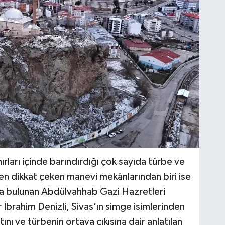
ınırları içinde barındırdığı çok sayıda türbe ve
 en dikkat çeken manevi mekânlarından biri ise
da bulunan Abdülvahhab Gazi Hazretleri
r İbrahim Denizli, Sivas’ın simge isimlerinden
nı ve türbenin ortaya çıkışına dair anlatılan