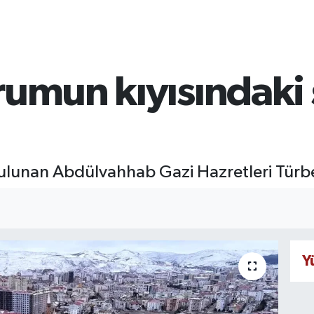
rumun kıyısındaki 
ulunan Abdülvahhab Gazi Hazretleri Türbesi
Y