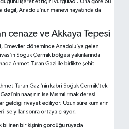
duğunu işaret ettiğini vurguladı. Ona göre bu
da değil, Anadolu’nun manevi hayatında da
an cenaze ve Akkaya Tepesi
i, Emeviler döneminde Anadolu’ya gelen
Sivas’ın Soğuk Çermik bölgesi yakınlarında
şmada Ahmet Turan Gazi ile birlikte şehit
e Ahmet Turan Gazi’nin kabri Soğuk Çermik’teki
Gazi’nin naaşının ise Mısmılırmak deresi
r geldiği rivayet ediliyor. Uzun süre kumların
ri ise yıllar sonra ortaya çıkıyor.
k bilinen bir kişinin gördüğü rüyada