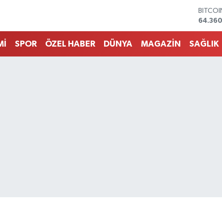
DOLA
47,70
EURO
55,02
Mİ
SPOR
ÖZEL HABER
DÜNYA
MAGAZİN
SAĞLIK
STERLİ
64,189
GRAM 
6618.4
BİST10
13.887
BITCO
64.360