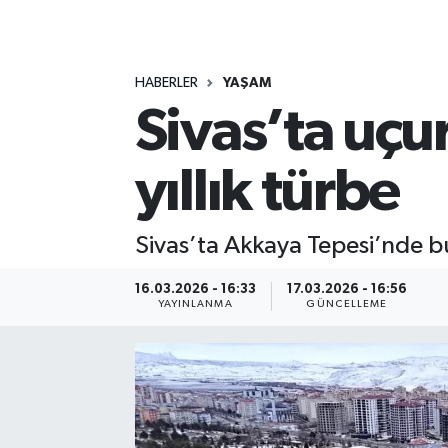
MAGAZİN
HABERLER
YAŞAM
ÖZEL HABER
Sivas’ta uçu
RESMİ İLANLAR
yıllık türbe
SAĞLIK
SİYASET
Sivas’ta Akkaya Tepesi’nde b
SOSYAL YARDIMLAR
16.03.2026 - 16:33
17.03.2026 - 16:56
YAYINLANMA
GÜNCELLEME
SPONSORLU YAZI
SPOR
TEKNOLOJİ