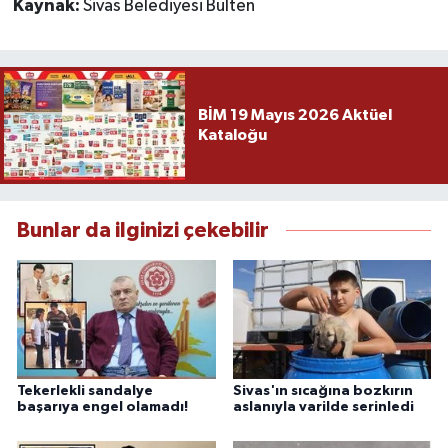
Kaynak:
Sivas Belediyesi Bülten
BİM 19 Mayıs 2026 Aktüel
Kataloğu
Bunlar da ilginizi çekebilir
Tekerlekli sandalye
Sivas'ın sıcağına bozkırın
başarıya engel olamadı!
aslanıyla varilde serinledi