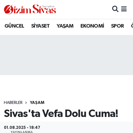
ARAMIZDAN AYRILANLAR
Sivas Nöbetçi Eczaneler
GÜNCEL
SİYASET
YAŞAM
EKONOMİ
SPOR
ASAYİŞ
Sivas Hava Durumu
DİĞER
Sivas Namaz Vakitleri
DÜNYA
Sivas Trafik Yoğunluk Haritası
EĞİTİM
Süper Lig Puan Durumu ve Fikstür
EKONOMİ
Tüm Manşetler
HABERLER
YAŞAM
Sivas'ta Vefa Dolu Cuma!
GÜNCEL
Son Dakika Haberleri
KÜLTÜR
Haber Arşivi
01.08.2025 - 18:47
YAYINLANMA