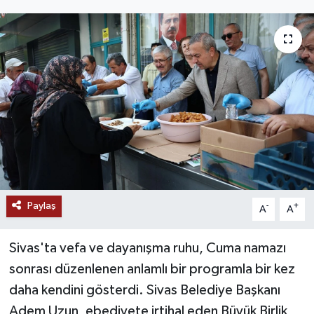
MAGAZİN
ÖZEL HABER
RESMİ İLANLAR
SAĞLIK
SİYASET
SOSYAL YARDIMLAR
Paylaş
-
+
A
A
SPONSORLU YAZI
Sivas'ta vefa ve dayanışma ruhu, Cuma namazı
sonrası düzenlenen anlamlı bir programla bir kez
SPOR
daha kendini gösterdi. Sivas Belediye Başkanı
Adem Uzun, ebediyete irtihal eden Büyük Birlik
TEKNOLOJİ