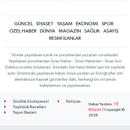
GÜNCEL
SİYASET
YAŞAM
EKONOMİ
SPOR
ÖZEL HABER
DÜNYA
MAGAZİN
SAĞLIK
ASAYİŞ
RESMİ İLANLAR
Sitede yayınlanan içerik ve yorumlardan yazarları sorumludur.
Yayınlanan yorumlardan Sivas Haber - Sivas Haberleri - Sivas Son
Dakika sorumlu tutulamaz. Sitedeki tüm harici linkler ayrı bir sayfada
açılır. Sitemizde yayınlanan haber, köşe yazıları ve fotoğraflar izin
alınmaksızın kaynak gösterilse dahi, herhangi bir ortamda
kullanılamaz ve yayınlanamaz
Gizlilik Sözleşmesi
İletişim
Haber Yazılımı:
TE
Topluluk Kuralları
Bilişim
| Copyright ©
Yayın İlkeleri
2026