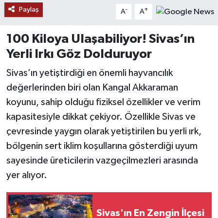
Paylaş
-
+
A
A
YAŞAM
100 Kiloya Ulaşabiliyor! Sivas’ın
Yerli Irkı Göz Dolduruyor
Sivas’ın yetiştirdiği en önemli hayvancılık
değerlerinden biri olan Kangal Akkaraman
koyunu, sahip olduğu fiziksel özellikler ve verim
kapasitesiyle dikkat çekiyor. Özellikle Sivas ve
çevresinde yaygın olarak yetiştirilen bu yerli ırk,
bölgenin sert iklim koşullarına gösterdiği uyum
sayesinde üreticilerin vazgeçilmezleri arasında
yer alıyor.
Sivas'ın En Zengin İlçesi