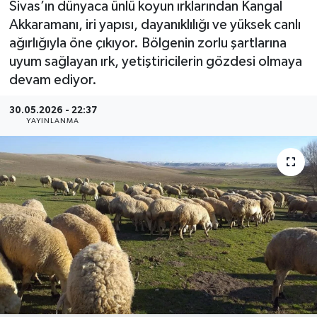
Sivas’ın dünyaca ünlü koyun ırklarından Kangal
Akkaramanı, iri yapısı, dayanıklılığı ve yüksek canlı
MAGAZİN
ağırlığıyla öne çıkıyor. Bölgenin zorlu şartlarına
uyum sağlayan ırk, yetiştiricilerin gözdesi olmaya
ÖZEL HABER
devam ediyor.
RESMİ İLANLAR
30.05.2026 - 22:37
YAYINLANMA
SAĞLIK
SİYASET
SOSYAL YARDIMLAR
SPONSORLU YAZI
SPOR
TEKNOLOJİ