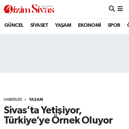
ARAMIZDAN AYRILANLAR
Sivas Nöbetçi Eczaneler
GÜNCEL
SİYASET
YAŞAM
EKONOMİ
SPOR
ASAYİŞ
Sivas Hava Durumu
DİĞER
Sivas Namaz Vakitleri
DÜNYA
Sivas Trafik Yoğunluk Haritası
EĞİTİM
Süper Lig Puan Durumu ve Fikstür
EKONOMİ
Tüm Manşetler
HABERLER
YAŞAM
Sivas’ta Yetişiyor,
GÜNCEL
Son Dakika Haberleri
Türkiye’ye Örnek Oluyor
KÜLTÜR
Haber Arşivi