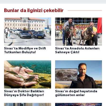
Bunlar da ilginizi çekebilir
Sivas’ta Modifiye ve Drift
Sivas’ta Anadolu Aslanları
Tutkunları Buluştu!
Sahneye Çıktı!
Sivas’ın Doktor Balıkları
Sivas'ın doğal hayatında
Dünyaya Şifa Dağıtıyor!
gülümseten anlar