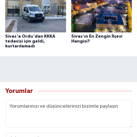
Sivas'a Ordu'dan KKKA
Sivas'ın En Zengin İlçesi
tedavisi için geldi,
Hangisi?
kurtarılamadı
Yorumlar