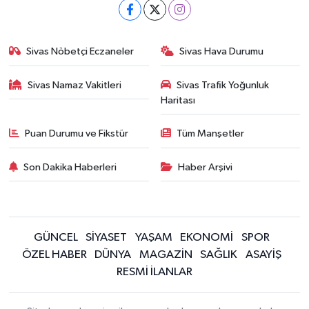
Sivas Nöbetçi Eczaneler
Sivas Hava Durumu
Sivas Namaz Vakitleri
Sivas Trafik Yoğunluk
Haritası
Puan Durumu ve Fikstür
Tüm Manşetler
Son Dakika Haberleri
Haber Arşivi
GÜNCEL
SİYASET
YAŞAM
EKONOMİ
SPOR
ÖZEL HABER
DÜNYA
MAGAZİN
SAĞLIK
ASAYİŞ
RESMİ İLANLAR