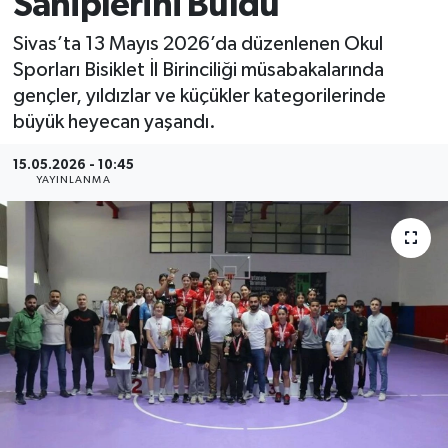
Sahiplerini Buldu
MAGAZİN
Sivas’ta 13 Mayıs 2026’da düzenlenen Okul
Sporları Bisiklet İl Birinciliği müsabakalarında
ÖZEL HABER
gençler, yıldızlar ve küçükler kategorilerinde
büyük heyecan yaşandı.
RESMİ İLANLAR
15.05.2026 - 10:45
YAYINLANMA
SAĞLIK
SİYASET
SOSYAL YARDIMLAR
SPONSORLU YAZI
SPOR
TEKNOLOJİ