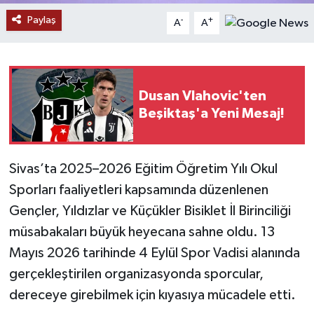
Paylaş
-
+
A
A
YAŞAM
Dusan Vlahovic'ten
Beşiktaş'a Yeni Mesaj!
Sivas’ta 2025–2026 Eğitim Öğretim Yılı Okul
Sporları faaliyetleri kapsamında düzenlenen
Gençler, Yıldızlar ve Küçükler Bisiklet İl Birinciliği
müsabakaları büyük heyecana sahne oldu. 13
Mayıs 2026 tarihinde 4 Eylül Spor Vadisi alanında
gerçekleştirilen organizasyonda sporcular,
dereceye girebilmek için kıyasıya mücadele etti.