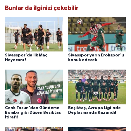
Bunlar da ilginizi çekebilir
Sivasspor'da İlk Maç
Sivasspor yarın Erokspor'u
Heyecanı !
konuk edecek
Cenk Tosun'dan Gündeme
Beşiktaş, Avrupa Ligi'nde
Bomba gibi Düşen Beşiktaş
Deplasmanda Kazandı!
İtirafı!