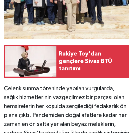
Rukiye Toy'dan
gençlere Sivas BTÜ
tanıtımı
Çelenk sunma töreninde yapılan vurgularda,
sağlık hizmetlerinin vazgeçilmez bir parçası olan
hemşirelerin her koşulda sergilediği fedakarlık ön
plana çıktı. Pandemiden doğal afetlere kadar her
zaman en ön safta yer alan beyaz meleklerin,
sadece Sivas’ta değil tüm ülkede sağlık sisteminin