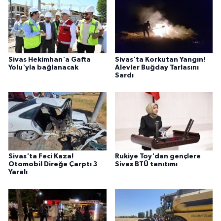
Sivas Hekimhan'a Gafta
Sivas'ta Korkutan Yangın!
Yolu'yla bağlanacak
Alevler Buğday Tarlasını
Sardı
Sivas'ta Feci Kaza!
Rukiye Toy'dan gençlere
Otomobil Direğe Çarptı 3
Sivas BTÜ tanıtımı
Yaralı