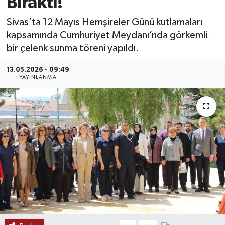
Bıraktı!
MAGAZİN
Sivas’ta 12 Mayıs Hemşireler Günü kutlamaları
kapsamında Cumhuriyet Meydanı’nda görkemli
ÖZEL HABER
bir çelenk sunma töreni yapıldı.
RESMİ İLANLAR
13.05.2026 - 09:49
YAYINLANMA
SAĞLIK
SİYASET
SOSYAL YARDIMLAR
SPONSORLU YAZI
SPOR
TEKNOLOJİ