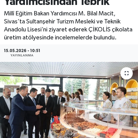
Yardımcısından Tebrik
MAGAZİN
Millî Eğitim Bakan Yardımcısı M. Bilal Macit,
Sivas’ta Sultanşehir Turizm Mesleki ve Teknik
ÖZEL HABER
Anadolu Lisesi’ni ziyaret ederek ÇİKOLİS çikolata
üretim atölyesinde incelemelerde bulundu.
RESMİ İLANLAR
15.05.2026 - 10:51
YAYINLANMA
SAĞLIK
SİYASET
SOSYAL YARDIMLAR
SPONSORLU YAZI
SPOR
TEKNOLOJİ