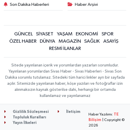
Son Dakika Haberleri
Haber Arşivi
GÜNCEL
SİYASET
YAŞAM
EKONOMİ
SPOR
ÖZEL HABER
DÜNYA
MAGAZİN
SAĞLIK
ASAYİŞ
RESMİ İLANLAR
Sitede yayınlanan içerik ve yorumlardan yazarları sorumludur.
Yayınlanan yorumlardan Sivas Haber - Sivas Haberleri - Sivas Son
Dakika sorumlu tutulamaz. Sitedeki tüm harici linkler ayrı bir sayfada
açılır. Sitemizde yayınlanan haber, köşe yazıları ve fotoğraflar izin
alınmaksızın kaynak gösterilse dahi, herhangi bir ortamda
kullanılamaz ve yayınlanamaz
Gizlilik Sözleşmesi
İletişim
Haber Yazılımı:
TE
Topluluk Kuralları
Bilişim
| Copyright ©
Yayın İlkeleri
2026