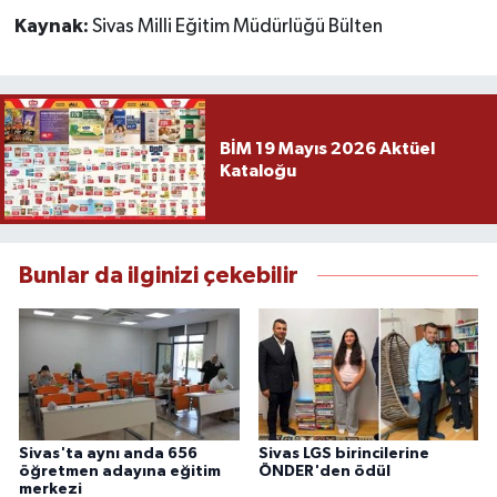
Kaynak:
Sivas Milli Eğitim Müdürlüğü Bülten
BİM 19 Mayıs 2026 Aktüel
Kataloğu
Bunlar da ilginizi çekebilir
Sivas'ta aynı anda 656
Sivas LGS birincilerine
öğretmen adayına eğitim
ÖNDER'den ödül
merkezi