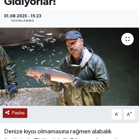
Gidiyorlar!
MAGAZİN
01.08.2025 - 15:23
YAYINLANMA
ÖZEL HABER
RESMİ İLANLAR
SAĞLIK
SİYASET
SOSYAL YARDIMLAR
SPONSORLU YAZI
Paylaş
-
+
A
A
SPOR
Denize kıyısı olmamasına rağmen alabalık
TEKNOLOJİ