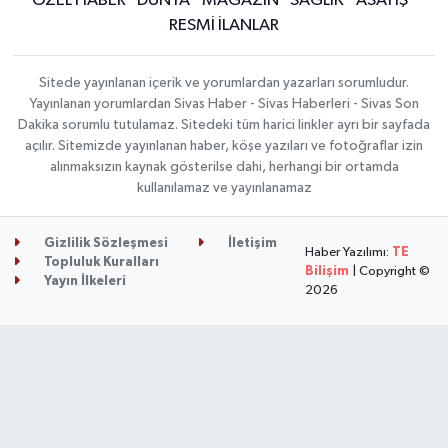
ÖZEL HABER
DÜNYA
MAGAZİN
SAĞLIK
ASAYİŞ
RESMİ İLANLAR
Sitede yayınlanan içerik ve yorumlardan yazarları sorumludur.
Yayınlanan yorumlardan Sivas Haber - Sivas Haberleri - Sivas Son
Dakika sorumlu tutulamaz. Sitedeki tüm harici linkler ayrı bir sayfada
açılır. Sitemizde yayınlanan haber, köşe yazıları ve fotoğraflar izin
alınmaksızın kaynak gösterilse dahi, herhangi bir ortamda
kullanılamaz ve yayınlanamaz
Gizlilik Sözleşmesi
İletişim
Haber Yazılımı:
TE
Topluluk Kuralları
Bilişim
| Copyright ©
Yayın İlkeleri
2026