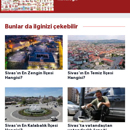
Bunlar da ilginizi çekebilir
Sivas'ın En Zengin İlçesi
Sivas'ın En Temiz İlçesi
Hangisi?
Hangisi?
Sivas'ın En Kalabalık İlçesi
Sivas'ta vatandaştan