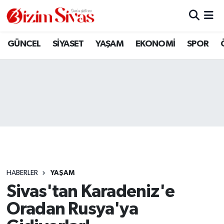
ARAMIZDAN AYRILANLAR
Sivas Nöbetçi Eczaneler
GÜNCEL
SİYASET
YAŞAM
EKONOMİ
SPOR
ASAYİŞ
Sivas Hava Durumu
DİĞER
Sivas Namaz Vakitleri
DÜNYA
Sivas Trafik Yoğunluk Haritası
EĞİTİM
Süper Lig Puan Durumu ve Fikstür
EKONOMİ
Tüm Manşetler
HABERLER
YAŞAM
Sivas'tan Karadeniz'e
GÜNCEL
Son Dakika Haberleri
Oradan Rusya'ya
KÜLTÜR
Haber Arşivi