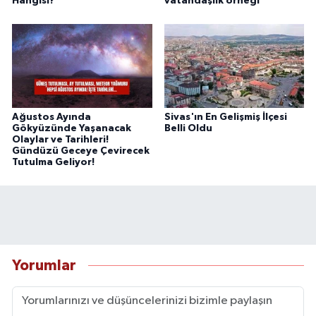
Hangisi?
vatandaşlık örneği
Ağustos Ayında
Sivas'ın En Gelişmiş İlçesi
Gökyüzünde Yaşanacak
Belli Oldu
Olaylar ve Tarihleri!
Gündüzü Geceye Çevirecek
Tutulma Geliyor!
Yorumlar