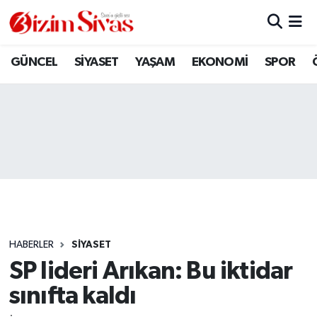
ARAMIZDAN AYRILANLAR
Sivas Nöbetçi Eczaneler
GÜNCEL
SİYASET
YAŞAM
EKONOMİ
SPOR
ASAYİŞ
Sivas Hava Durumu
DİĞER
Sivas Namaz Vakitleri
DÜNYA
Sivas Trafik Yoğunluk Haritası
EĞİTİM
Süper Lig Puan Durumu ve Fikstür
EKONOMİ
Tüm Manşetler
HABERLER
SİYASET
SP lideri Arıkan: Bu iktidar
GÜNCEL
Son Dakika Haberleri
sınıfta kaldı
KÜLTÜR
Haber Arşivi