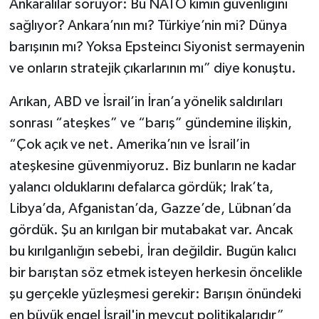
Ankaralılar soruyor: Bu NATO kimin güvenliğini
sağlıyor? Ankara’nın mı? Türkiye’nin mi? Dünya
barışının mı? Yoksa Epsteincı Siyonist sermayenin
ve onların stratejik çıkarlarının mı” diye konuştu.
Arıkan, ABD ve İsrail’in İran’a yönelik saldırıları
sonrası “ateşkes” ve “barış” gündemine ilişkin,
“Çok açık ve net. Amerika’nın ve İsrail’in
ateşkesine güvenmiyoruz. Biz bunların ne kadar
yalancı olduklarını defalarca gördük; Irak’ta,
Libya’da, Afganistan’da, Gazze’de, Lübnan’da
gördük. Şu an kırılgan bir mutabakat var. Ancak
bu kırılganlığın sebebi, İran değildir. Bugün kalıcı
bir barıştan söz etmek isteyen herkesin öncelikle
şu gerçekle yüzleşmesi gerekir: Barışın önündeki
en büyük engel İsrail'in mevcut politikalarıdır”