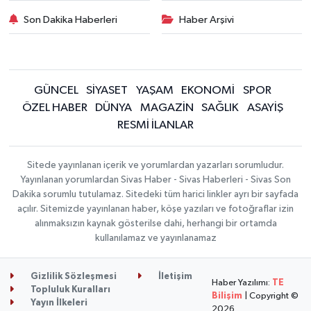
Son Dakika Haberleri
Haber Arşivi
GÜNCEL
SİYASET
YAŞAM
EKONOMİ
SPOR
ÖZEL HABER
DÜNYA
MAGAZİN
SAĞLIK
ASAYİŞ
RESMİ İLANLAR
Sitede yayınlanan içerik ve yorumlardan yazarları sorumludur.
Yayınlanan yorumlardan Sivas Haber - Sivas Haberleri - Sivas Son
Dakika sorumlu tutulamaz. Sitedeki tüm harici linkler ayrı bir sayfada
açılır. Sitemizde yayınlanan haber, köşe yazıları ve fotoğraflar izin
alınmaksızın kaynak gösterilse dahi, herhangi bir ortamda
kullanılamaz ve yayınlanamaz
Gizlilik Sözleşmesi
İletişim
Haber Yazılımı:
TE
Topluluk Kuralları
Bilişim
| Copyright ©
Yayın İlkeleri
2026