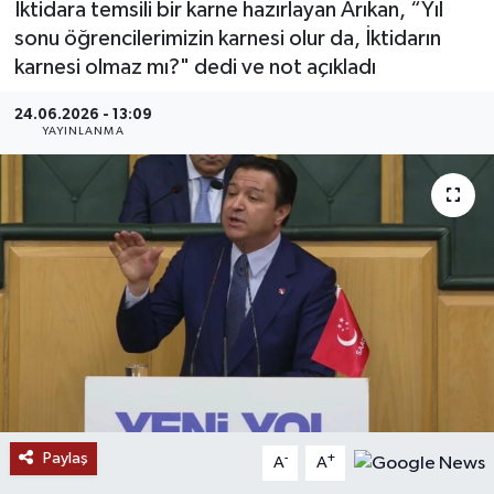
İktidara temsili bir karne hazırlayan Arıkan, “Yıl
sonu öğrencilerimizin karnesi olur da, İktidarın
MAGAZİN
karnesi olmaz mı?" dedi ve not açıkladı
ÖZEL HABER
24.06.2026 - 13:09
YAYINLANMA
RESMİ İLANLAR
SAĞLIK
SİYASET
SOSYAL YARDIMLAR
SPONSORLU YAZI
SPOR
Paylaş
-
+
A
A
TEKNOLOJİ