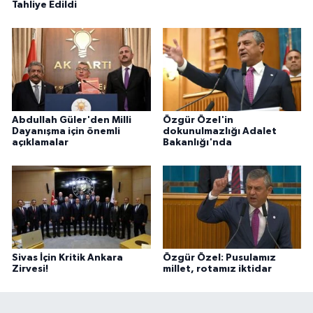
Tahliye Edildi
Abdullah Güler'den Milli
Özgür Özel'in
Dayanışma için önemli
dokunulmazlığı Adalet
açıklamalar
Bakanlığı'nda
Sivas İçin Kritik Ankara
Özgür Özel: Pusulamız
Zirvesi!
millet, rotamız iktidar