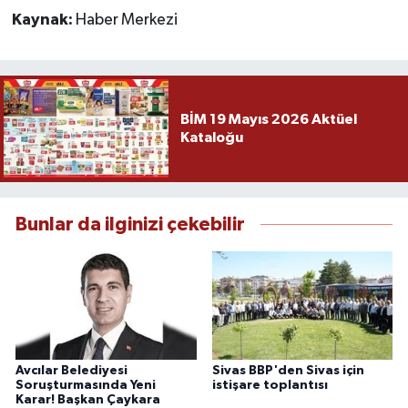
Kaynak:
Haber Merkezi
BİM 19 Mayıs 2026 Aktüel
Kataloğu
Bunlar da ilginizi çekebilir
Avcılar Belediyesi
Sivas BBP'den Sivas için
Soruşturmasında Yeni
istişare toplantısı
Karar! Başkan Çaykara