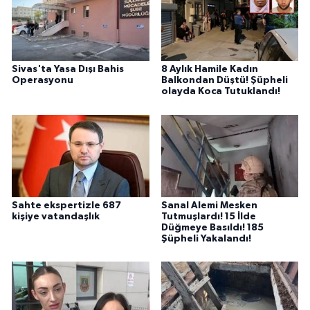
Sivas'ta Yasa Dışı Bahis
8 Aylık Hamile Kadın
Operasyonu
Balkondan Düştü! Şüpheli
olayda Koca Tutuklandı!
Sahte ekspertizle 687
Sanal Alemi Mesken
kişiye vatandaşlık
Tutmuşlardı! 15 İlde
Düğmeye Basıldı! 185
Şüpheli Yakalandı!