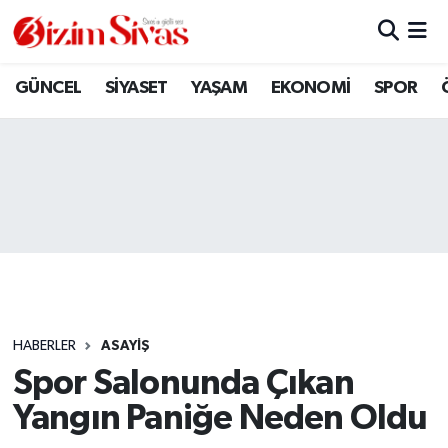
ARAMIZDAN AYRILANLAR
Sivas Nöbetçi Eczaneler
GÜNCEL
SİYASET
YAŞAM
EKONOMİ
SPOR
ASAYİŞ
Sivas Hava Durumu
DİĞER
Sivas Namaz Vakitleri
DÜNYA
Sivas Trafik Yoğunluk Haritası
EĞİTİM
Süper Lig Puan Durumu ve Fikstür
EKONOMİ
Tüm Manşetler
HABERLER
ASAYİŞ
Spor Salonunda Çıkan
GÜNCEL
Son Dakika Haberleri
Yangın Paniğe Neden Oldu
KÜLTÜR
Haber Arşivi