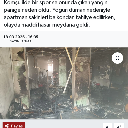
Komşu ilde bir spor salonunda çıkan yangın
paniğe neden oldu. Yoğun duman nedeniyle
MAGAZİN
apartman sakinleri balkondan tahliye edilirken,
olayda maddi hasar meydana geldi.
ÖZEL HABER
18.03.2026 - 16:35
RESMİ İLANLAR
YAYINLANMA
SAĞLIK
SİYASET
SOSYAL YARDIMLAR
SPONSORLU YAZI
SPOR
Paylaş
TEKNOLOJİ
-
+
A
A