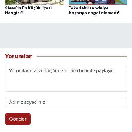
Sivas'ın En Küçük İlçesi
Tekerlekli sandalye
Hangisi?
başarıya engel olamadı!
Yorumlar
Gönder