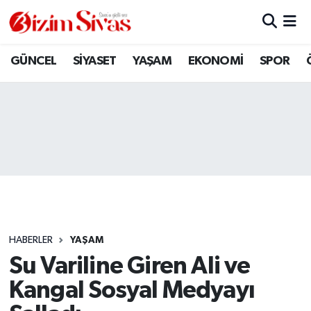
ARAMIZDAN AYRILANLAR
Sivas Nöbetçi Eczaneler
GÜNCEL
SİYASET
YAŞAM
EKONOMİ
SPOR
ASAYİŞ
Sivas Hava Durumu
DİĞER
Sivas Namaz Vakitleri
DÜNYA
Sivas Trafik Yoğunluk Haritası
EĞİTİM
Süper Lig Puan Durumu ve Fikstür
EKONOMİ
Tüm Manşetler
HABERLER
YAŞAM
Su Variline Giren Ali ve
GÜNCEL
Son Dakika Haberleri
Kangal Sosyal Medyayı
KÜLTÜR
Haber Arşivi