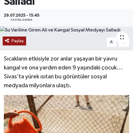
Salladı
MAGAZİN
29.07.2025 - 15:45
YAYINLANMA
ÖZEL HABER
RESMİ İLANLAR
Paylaş
-
+
A
A
SAĞLIK
Sıcakların etkisiyle zor anlar yaşayan bir yavru
kangal ve ona yardım eden 9 yaşındaki çocuk...
SİYASET
Sivas’ta yürek ısıtan bu görüntüler sosyal
medyada milyonlara ulaştı.
SOSYAL YARDIMLAR
SPONSORLU YAZI
SPOR
TEKNOLOJİ