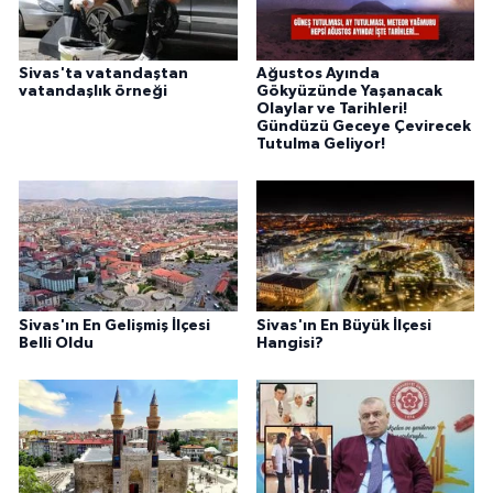
Sivas'ta vatandaştan
Ağustos Ayında
vatandaşlık örneği
Gökyüzünde Yaşanacak
Olaylar ve Tarihleri!
Gündüzü Geceye Çevirecek
Tutulma Geliyor!
Sivas'ın En Gelişmiş İlçesi
Sivas'ın En Büyük İlçesi
Belli Oldu
Hangisi?